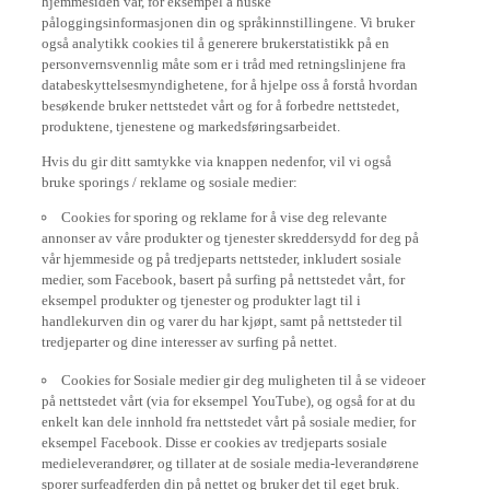
påloggingsinformasjonen din og språkinnstillingene. Vi bruker
også analytikk cookies til å generere brukerstatistikk på en
personvernsvennlig måte som er i tråd med retningslinjene fra
databeskyttelsesmyndighetene, for å hjelpe oss å forstå hvordan
besøkende bruker nettstedet vårt og for å forbedre nettstedet,
produktene, tjenestene og markedsføringsarbeidet.
Hvis du gir ditt samtykke via knappen nedenfor, vil vi også
bruke sporings / reklame og sosiale medier:
Cookies for sporing og reklame for å vise deg relevante
annonser av våre produkter og tjenester skreddersydd for deg på
vår hjemmeside og på tredjeparts nettsteder, inkludert sosiale
medier, som Facebook, basert på surfing på nettstedet vårt, for
eksempel produkter og tjenester og produkter lagt til i
handlekurven din og varer du har kjøpt, samt på nettsteder til
tredjeparter og dine interesser av surfing på nettet.
Cookies for Sosiale medier gir deg muligheten til å se videoer
på nettstedet vårt (via for eksempel YouTube), og også for at du
enkelt kan dele innhold fra nettstedet vårt på sosiale medier, for
eksempel Facebook. Disse er cookies av tredjeparts sosiale
medieleverandører, og tillater at de sosiale media-leverandørene
sporer surfeadferden din på nettet og bruker det til eget bruk.