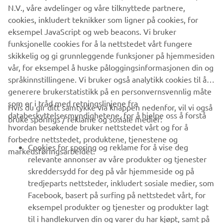
VIRKSOMHET
N.V., våre avdelinger og våre tilknyttede partnere,
cookies, inkludert teknikker som ligner på cookies, for
eksempel JavaScript og web beacons. Vi bruker
B2B
funksjonelle cookies for å la nettstedet vårt fungere
skikkelig og gi grunnleggende funksjoner på hjemmesiden
UTFORSK YAMAHA
vår, for eksempel å huske påloggingsinformasjonen din og
språkinnstillingene. Vi bruker også analytikk cookies til å
FAQ & SUPPORT
generere brukerstatistikk på en personvernsvennlig måte
som er i tråd med retningslinjene fra
Hvis du gir ditt samtykke via knappen nedenfor, vil vi også
databeskyttelsesmyndighetene, for å hjelpe oss å forstå
bruke sporings / reklame og sosiale medier:
NYHETSBREV
hvordan besøkende bruker nettstedet vårt og for å
forbedre nettstedet, produktene, tjenestene og
Vær den første til å lære om de siste tilbudene, spesielle
Cookies for sporing og reklame for å vise deg
markedsføringsarbeidet.
arrangementer, nye utgivelser og mye mer
relevante annonser av våre produkter og tjenester
skreddersydd for deg på vår hjemmeside og på
tredjeparts nettsteder, inkludert sosiale medier, som
Facebook, basert på surfing på nettstedet vårt, for
ABONNER
eksempel produkter og tjenester og produkter lagt
til i handlekurven din og varer du har kjøpt, samt på