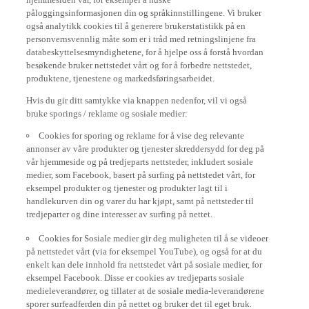
påloggingsinformasjonen din og språkinnstillingene. Vi bruker
også analytikk cookies til å generere brukerstatistikk på en
personvernsvennlig måte som er i tråd med retningslinjene fra
databeskyttelsesmyndighetene, for å hjelpe oss å forstå hvordan
besøkende bruker nettstedet vårt og for å forbedre nettstedet,
produktene, tjenestene og markedsføringsarbeidet.
Hvis du gir ditt samtykke via knappen nedenfor, vil vi også
bruke sporings / reklame og sosiale medier:
Cookies for sporing og reklame for å vise deg relevante
annonser av våre produkter og tjenester skreddersydd for deg på
vår hjemmeside og på tredjeparts nettsteder, inkludert sosiale
medier, som Facebook, basert på surfing på nettstedet vårt, for
eksempel produkter og tjenester og produkter lagt til i
handlekurven din og varer du har kjøpt, samt på nettsteder til
tredjeparter og dine interesser av surfing på nettet.
Cookies for Sosiale medier gir deg muligheten til å se videoer
på nettstedet vårt (via for eksempel YouTube), og også for at du
enkelt kan dele innhold fra nettstedet vårt på sosiale medier, for
eksempel Facebook. Disse er cookies av tredjeparts sosiale
medieleverandører, og tillater at de sosiale media-leverandørene
sporer surfeadferden din på nettet og bruker det til eget bruk.