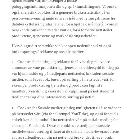
påloggingsinformasjonen din og språkinnstillingene. Vi bruker
også analytikk cookies til å generere brukerstatistikk på en
personvernsvennlig måte som er i tråd med retningslinjene fra
databeskyttelsesmyndighetene, for å hjelpe oss å forstå hvordan
besøkende bruker nettstedet vårt og for å forbedre nettstedet,
produktene, tjenestene og markedsføringsarbeidet.
Hvis du gir ditt samtykke via knappen nedenfor, vil vi også
bruke sporings / reklame og sosiale medier:
Cookies for sporing og reklame for å vise deg relevante
annonser av våre produkter og tjenester skreddersydd for deg på
vår hjemmeside og på tredjeparts nettsteder, inkludert sosiale
medier, som Facebook, basert på surfing på nettstedet vårt, for
eksempel produkter og tjenester og produkter lagt til i
handlekurven din og varer du har kjøpt, samt på nettsteder til
tredjeparter og dine interesser av surfing på nettet.
Cookies for Sosiale medier gir deg muligheten til å se videoer
på nettstedet vårt (via for eksempel YouTube), og også for at du
enkelt kan dele innhold fra nettstedet vårt på sosiale medier, for
eksempel Facebook. Disse er cookies av tredjeparts sosiale
medieleverandører, og tillater at de sosiale media-leverandørene
sporer surfeadferden din på nettet og bruker det til eget bruk.