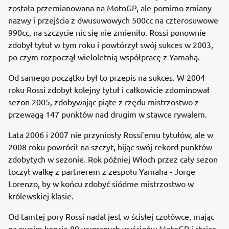
została przemianowana na MotoGP, ale pomimo zmiany
nazwy i przejścia z dwusuwowych 500cc na czterosuwowe
990cc, na szczycie nic się nie zmieniło. Rossi ponownie
zdobył tytuł w tym roku i powtórzył swój sukces w 2003,
po czym rozpoczął wieloletnią współpracę z Yamahą.
Od samego początku był to przepis na sukces. W 2004
roku Rossi zdobył kolejny tytuł i całkowicie zdominował
sezon 2005, zdobywając piąte z rzędu mistrzostwo z
przewagą 147 punktów nad drugim w stawce rywalem.
Lata 2006 i 2007 nie przyniosły Rossi’emu tytułów, ale w
2008 roku powrócił na szczyt, bijąc swój rekord punktów
zdobytych w sezonie. Rok później Włoch przez cały sezon
toczył walkę z partnerem z zespołu Yamaha - Jorge
Lorenzo, by w końcu zdobyć siódme mistrzostwo w
królewskiej klasie.
Od tamtej pory Rossi nadal jest w ścisłej czołówce, mając
na swoim koncie 89 wygranych wyścigów MotoGP i stając