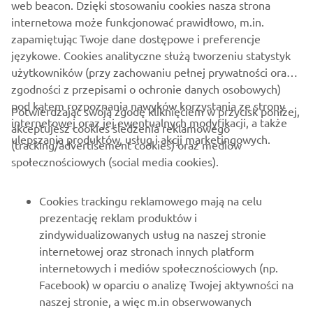
web beacon. Dzięki stosowaniu cookies nasza strona
Motor Europe N.V. i/lub Yamaha Motor Co., Ltd.
internetowa może funkcjonować prawidłowo, m.in.
Zawsze dbaj o bezpieczeństwo i przestrzegaj
zapamiętując Twoje dane dostępowe i preferencje
obowiązujących przepisów.
językowe. Cookies analityczne służą tworzeniu statystyk
użytkowników (przy zachowaniu pełnej prywatności oraz
zgodności z przepisami o ochronie danych osobowych)
pod kątem rozpoznania nawyków korzystania ze strony
Potwierdzając swoją zgodę kliknięciem w przycisk poniżej,
internetowej oraz jej ewentualnych modyfikacji, a także
akceptujesz cookies śledzenia reklamowego
ulepszania produktów, usług i akcji marketingowych.
(tracking/advertisement cookies) oraz mediów
O FIRMIE
społecznościowych (social media cookies).
DLA BIZNESU
Cookies trackingu reklamowego mają na celu
prezentację reklam produktów i
WIĘCEJ YAMAHA
zindywidualizowanych usług na naszej stronie
internetowej oraz stronach innych platform
internetowych i mediów społecznościowych (np.
WSPARCIE
Facebook) w oparciu o analizę Twojej aktywności na
naszej stronie, a więc m.in obserwowanych