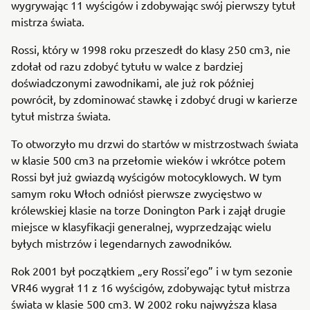
wygrywając 11 wyścigów i zdobywając swój pierwszy tytuł
mistrza świata.
Rossi, który w 1998 roku przeszedł do klasy 250 cm3, nie
zdołał od razu zdobyć tytułu w walce z bardziej
doświadczonymi zawodnikami, ale już rok później
powrócił, by zdominować stawkę i zdobyć drugi w karierze
tytuł mistrza świata.
To otworzyło mu drzwi do startów w mistrzostwach świata
w klasie 500 cm3 na przełomie wieków i wkrótce potem
Rossi był już gwiazdą wyścigów motocyklowych. W tym
samym roku Włoch odniósł pierwsze zwycięstwo w
królewskiej klasie na torze Donington Park i zajął drugie
miejsce w klasyfikacji generalnej, wyprzedzając wielu
byłych mistrzów i legendarnych zawodników.
Rok 2001 był początkiem „ery Rossi’ego” i w tym sezonie
VR46 wygrał 11 z 16 wyścigów, zdobywając tytuł mistrza
świata w klasie 500 cm3. W 2002 roku najwyższa klasa