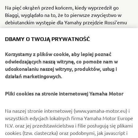
Na pięć okrążeń przed końcem, kiedy wyprzedził go
Biaggi, wyglądało na to, że to pierwsze zwycięstwo w
debiutanckim występie dla Yamahy przejdzie Rossi’emu
koło nosa, ale Włoch nie dał za wygraną i dopadł swojego
rodaka kilka okrążeń później na zakręcie nr 10.
DBAMY O TWOJĄ PRYWATNOŚĆ
Umiejętnie broniąc się przed atakami rywala na ostatnich
Korzystamy z plików cookie, aby lepiej poznać
kilku okrążeniach, Rossi odniósł sensacyjne zwycięstwo w
odwiedzających naszą witrynę, co pomoże nam w
debiucie w barwach Yamahy. Po zakończeniu wyścigu
udoskonalaniu naszej witryny, produktów, usług i
Włoch padł przed swoim M1, szczęśliwy i wykończony.
działań marketingowych.
Pliki cookies na stronie internetowej Yamaha Motor
©Yamaha Motor Europe N.V. / Yamaha Motor Co., Ltd.
Na naszej stronie internetowej (www.yamaha-motor.eu) i
wszystkich edycjach lokalnych firma Yamaha Motor Europe
Informacje i/lub zdjęcia na tych stronach internetowych
N.V. oraz jej przedstawicielstwa i filie posługują się plikami
nie mogą być używane do celów komercyjnych ani
cookies (tzw. ciasteczka) oraz podobnymi, jak javascript i
niekomercyjnych bez wyraźnej pisemnej zgody Yamaha