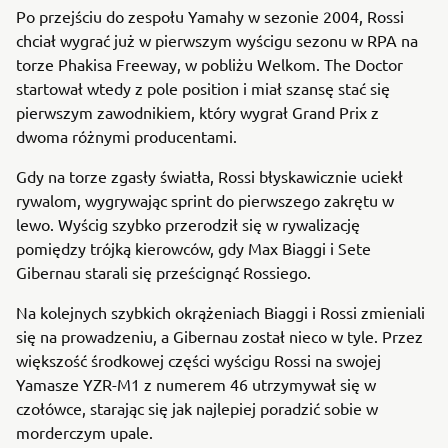
Po przejściu do zespołu Yamahy w sezonie 2004, Rossi
chciał wygrać już w pierwszym wyścigu sezonu w RPA na
torze Phakisa Freeway, w pobliżu Welkom. The Doctor
startował wtedy z pole position i miał szansę stać się
pierwszym zawodnikiem, który wygrał Grand Prix z
dwoma różnymi producentami.
Gdy na torze zgasły światła, Rossi błyskawicznie uciekł
rywalom, wygrywając sprint do pierwszego zakrętu w
lewo. Wyścig szybko przerodził się w rywalizację
pomiędzy trójką kierowców, gdy Max Biaggi i Sete
Gibernau starali się prześcignąć Rossiego.
Na kolejnych szybkich okrążeniach Biaggi i Rossi zmieniali
się na prowadzeniu, a Gibernau został nieco w tyle. Przez
większość środkowej części wyścigu Rossi na swojej
Yamasze YZR-M1 z numerem 46 utrzymywał się w
czołówce, starając się jak najlepiej poradzić sobie w
morderczym upale.