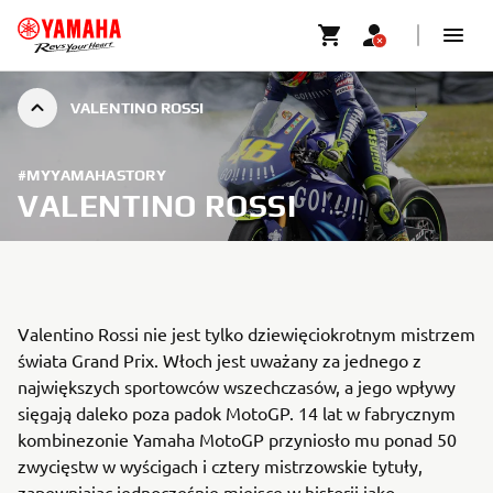
VALENTINO ROSSI
#MYYAMAHASTORY
VALENTINO ROSSI
Valentino Rossi nie jest tylko dziewięciokrotnym mistrzem
świata Grand Prix. Włoch jest uważany za jednego z
największych sportowców wszechczasów, a jego wpływy
sięgają daleko poza padok MotoGP. 14 lat w fabrycznym
kombinezonie Yamaha MotoGP przyniosło mu ponad 50
zwycięstw w wyścigach i cztery mistrzowskie tytuły,
zapewniając jednocześnie miejsce w historii jako