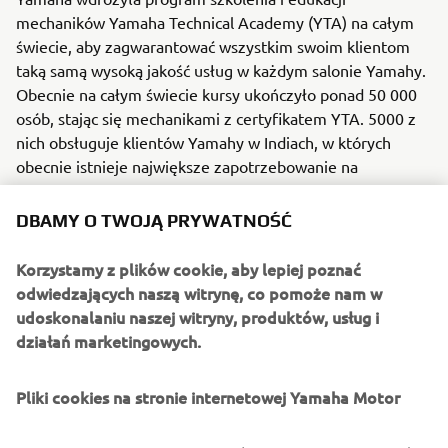
mechaników Yamaha Technical Academy (YTA) na całym
świecie, aby zagwarantować wszystkim swoim klientom
taką samą wysoką jakość usług w każdym salonie Yamahy.
Obecnie na całym świecie kursy ukończyło ponad 50 000
osób, stając się mechanikami z certyfikatem YTA. 5000 z
nich obsługuje klientów Yamahy w Indiach, w których
obecnie istnieje największe zapotrzebowanie na
motocykle na świecie.
DBAMY O TWOJĄ PRYWATNOŚĆ
*W kwietniu 2015 r. program nauczania placówek YTS
został oficjalnie zatwierdzony przez rząd Indii jako
Korzystamy z plików cookie, aby lepiej poznać
program kształcenia zawodowego i uzyskał certyfikat
odwiedzających naszą witrynę, co pomoże nam w
Krajowej Rady Kształcenia Zawodowego przy
udoskonalaniu naszej witryny, produktów, usług i
Ministerstwie Rozwoju Umiejętności i Przedsiębiorczości.
działań marketingowych.
Pliki cookies na stronie internetowej Yamaha Motor
©Yamaha Motor Europe N.V. / Yamaha Motor Co., Ltd.