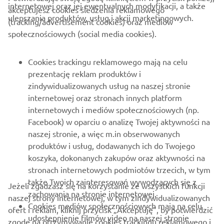
internetowej oraz jej ewentualnych modyfikacji, a także
akceptujesz cookies śledzenia reklamowego
ulepszania produktów, usług i akcji marketingowych.
(tracking/advertisement cookies) oraz mediów
społecznościowych (social media cookies).
O FIRMIE
Cookies trackingu reklamowego mają na celu
prezentację reklam produktów i
zindywidualizowanych usług na naszej stronie
DLA BIZNESU
internetowej oraz stronach innych platform
internetowych i mediów społecznościowych (np.
WIĘCEJ YAMAHA
Facebook) w oparciu o analizę Twojej aktywności na
naszej stronie, a więc m.in obserwowanych
WSPARCIE
produktów i usług, dodawanych ich do Twojego
koszyka, dokonanych zakupów oraz aktywności na
stronach internetowych podmiotów trzecich, w tym
NEWSLETTER
także Twoich zainteresowań wywodzących się z
Jeżeli zgadzasz się na korzystanie ze wszystkich funkcji
zachowania na stronie internetowej.
naszej strony internetowej, w tym zindywidualizowanych
Bądź na bieżąco z informacjami o najnowszych ofertach,
Cookies mediów społecznościowych mają na celu
ofert i reklam, kliknij przycisk „Akceptuję”, by potwierdzić
wydarzeniach specjalnych, nowościach i nie tylko
udostepnienie filmów video na naszej stronie
zgodę na otrzymywanie cookies trackingu reklamowego i