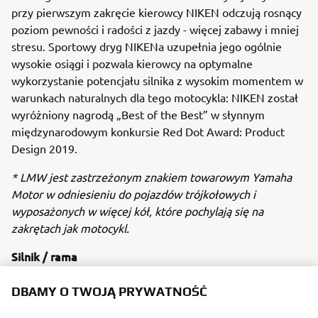
przy pierwszym zakręcie kierowcy NIKEN odczują rosnący
poziom pewności i radości z jazdy - więcej zabawy i mniej
stresu. Sportowy dryg NIKENa uzupełnia jego ogólnie
wysokie osiągi i pozwala kierowcy na optymalne
wykorzystanie potencjału silnika z wysokim momentem w
warunkach naturalnych dla tego motocykla: NIKEN został
wyróżniony nagrodą „Best of the Best” w słynnym
międzynarodowym konkursie Red Dot Award: Product
Design 2019.
* LMW jest zastrzeżonym znakiem towarowym Yamaha
Motor w odniesieniu do pojazdów trójkołowych i
wyposażonych w więcej kół, które pochylają się na
zakrętach jak motocykl.
Silnik / rama
Ten motocykl jest napędzany chłodzonym cieczą 4-
suwowym, rzędowym, 3-cylindrowym silnikiem CP3 o
DBAMY O TWOJĄ PRYWATNOŚĆ
pojemności 847 cm3 z rozrządem DOHC i czterema