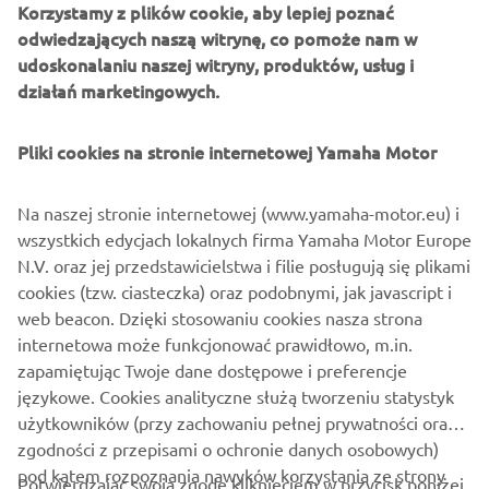
zaworami na cylinder. Jednostkę napędową umieszczono
Korzystamy z plików cookie, aby lepiej poznać
w lekkiej hybrydowej ramie ze stali i aluminium.
odwiedzających naszą witrynę, co pomoże nam w
udoskonalaniu naszej witryny, produktów, usług i
działań marketingowych.
Pliki cookies na stronie internetowej Yamaha Motor
2018 F425A (XTO)
Na naszej stronie internetowej (www.yamaha-motor.eu) i
wszystkich edycjach lokalnych firma Yamaha Motor Europe
N.V. oraz jej przedstawicielstwa i filie posługują się plikami
©Yamaha Motor Europe N.V. / Yamaha Motor Co., Ltd.
cookies (tzw. ciasteczka) oraz podobnymi, jak javascript i
Informacje i/lub zdjęcia na tych stronach internetowych
web beacon. Dzięki stosowaniu cookies nasza strona
nie mogą być używane do celów komercyjnych ani
internetowa może funkcjonować prawidłowo, m.in.
niekomercyjnych bez wyraźnej pisemnej zgody Yamaha
zapamiętując Twoje dane dostępowe i preferencje
Motor Europe N.V. i/lub Yamaha Motor Co., Ltd.
językowe. Cookies analityczne służą tworzeniu statystyk
użytkowników (przy zachowaniu pełnej prywatności oraz
Zawsze dbaj o bezpieczeństwo i przestrzegaj
zgodności z przepisami o ochronie danych osobowych)
obowiązujących przepisów.
pod kątem rozpoznania nawyków korzystania ze strony
Potwierdzając swoją zgodę kliknięciem w przycisk poniżej,