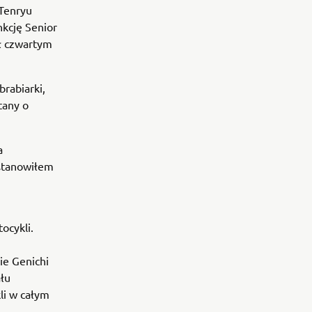
Tenryu
kcję Senior
ał czwartym
brabiarki,
tany o
a
ostanowiłem
ocykli.
ie Genichi
ału
i w całym