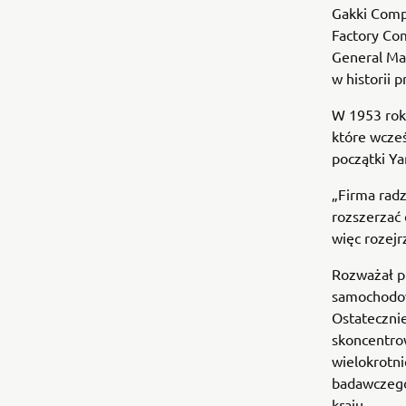
Gakki Comp
Factory Co
General Man
w historii 
W 1953 roku
które wcześ
początki Y
„Firma radz
rozszerzać
więc rozejr
Rozważał p
samochodow
Ostatecznie
skoncentro
wielokrotni
badawczego
kraju.