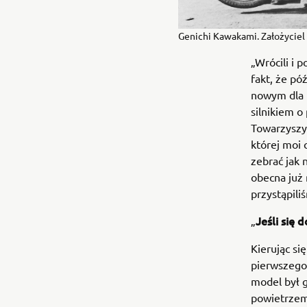
Genichi Kawakami. Założyciel
„Wrócili i 
fakt, że pó
nowym dla 
silnikiem o
Towarzyszy
której moi 
zebrać jak 
obecna już 
przystąpili
Jeśli się 
„
Kierując s
pierwszego 
model był 
powietrzem