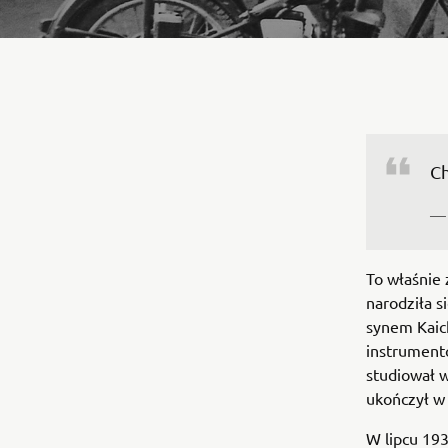
— 
To właśnie
narodziła 
synem Kaic
instrumentó
studiował 
ukończył w
W lipcu 19