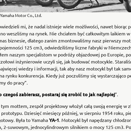
 Yamaha Motor Co., Ltd.
powiedzieli mi, że nadal istnieje wiele możliwości, nawet biorąc
źno weszliśmy na rynek. Nie chciałem być całkowitym laikiem w
nas biznesie, dlatego zanim zmontowaliśmy nasz pierwszy mot
 pojemności 125 cm3, odwiedziliśmy liczne fabryki w Niemczech
łem naszym specjalistom w podróży objazdowej po Europie, p
czołowi inżynierowie uczyli się, jak budować motocykle. Starali
najwięcej wiedzy i informacji, tak aby nasz motocykl był tak sam
na rynku konkurencja. Kiedy już poczuliśmy się wystarczająco p
śmy do pracy”.
do czegoś zabierasz, postaraj się zrobić to jak najlepiej
”.
ię tym mottem, zespół projektowy włożył całą swoją energię w
prototypu. Dziesięć miesięcy później, w sierpniu 1954 roku, p
YA-1
gotowy. Była to Yamaha
. Motocykl był napędzany chłodz
, 2-suwowym, jednocylindrowym silnikiem o mocy 125 cm3. P