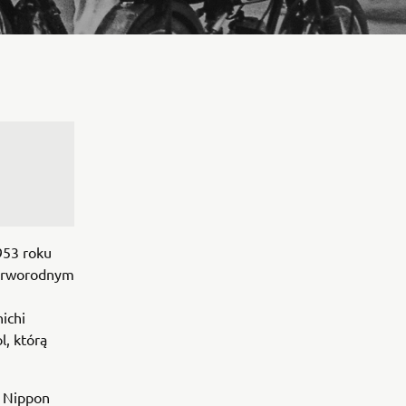
953 roku
ierworodnym
ichi
, którą
o Nippon