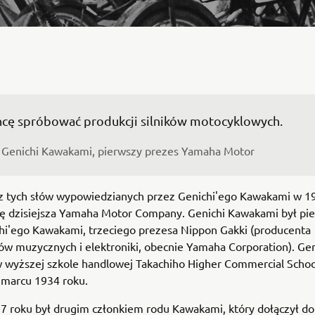
Genichi Kawakami, pierwszy prezes Yamaha Motor
 z tych słów wypowiedzianych przez Genichi'ego Kawakami w 1
się dzisiejsza Yamaha Motor Company. Genichi Kawakami był p
hi'ego Kawakami, trzeciego prezesa Nippon Gakki (producenta
w muzycznych i elektroniki, obecnie Yamaha Corporation). Gen
w wyższej szkole handlowej Takachiho Higher Commercial School
 marcu 1934 roku.
37 roku był drugim członkiem rodu Kawakami, który dołączył d