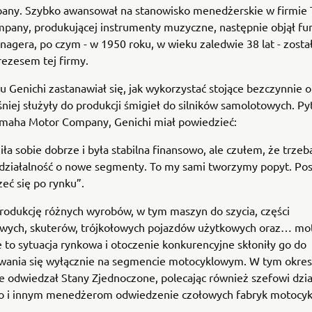
any. Szybko awansował na stanowisko menedżerskie w firmie 
mpany, produkującej instrumenty muzyczne, następnie objął fun
agera, po czym - w 1950 roku, w wieku zaledwie 38 lat - zost
prezesem tej firmy.
 Genichi zastanawiał się, jak wykorzystać stojące bezczynnie o
niej służyły do produkcji śmigieł do silników samolotowych. Py
amaha Motor Company, Genichi miał powiedzieć:
iła sobie dobrze i była stabilna finansowo, ale czułem, że trzeb
 działalność o nowe segmenty. To my sami tworzymy popyt. P
zeć się po rynku”.
rodukcję różnych wyrobów, w tym maszyn do szycia, części
ych, skuterów, trójkołowych pojazdów użytkowych oraz… mot
 to sytuacja rynkowa i otoczenie konkurencyjne skłoniły go do
wania się wyłącznie na segmencie motocyklowym. W tym okres
e odwiedzał Stany Zjednoczone, polecając również szefowi dzi
 i innym menedżerom odwiedzenie czołowych fabryk motocykl