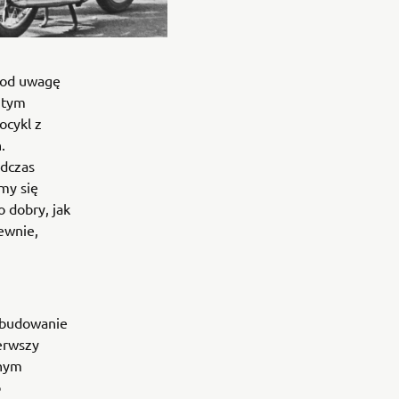
 pod uwagę
 tym
ocykl z
.
odczas
śmy się
o dobry, jak
ewnie,
 zbudowanie
ierwszy
onym
o