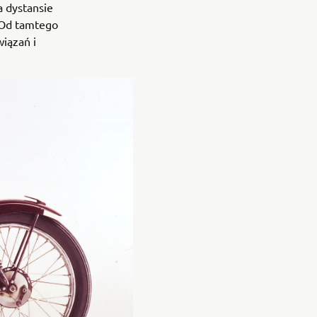
 dystansie
. Od tamtego
iązań i