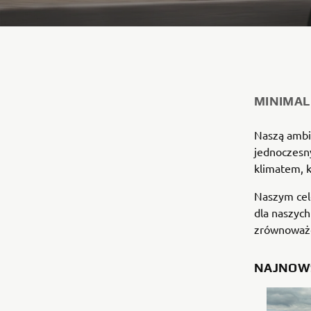
MINIMA
Naszą ambic
jednoczesn
klimatem, 
Naszym cele
dla naszych
zrównoważo
NAJNOWS