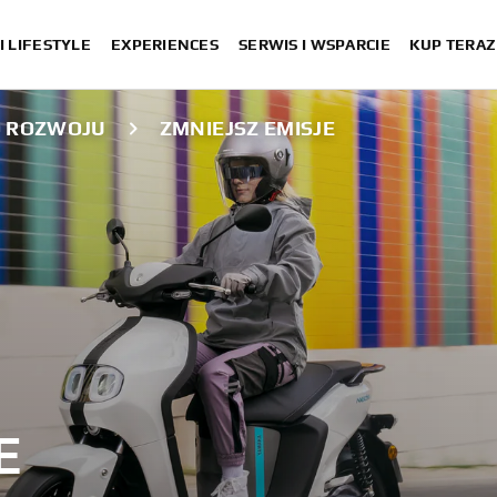
I LIFESTYLE
EXPERIENCES
SERWIS I WSPARCIE
KUP TERAZ
O ROZWOJU
ZMNIEJSZ EMISJE
E