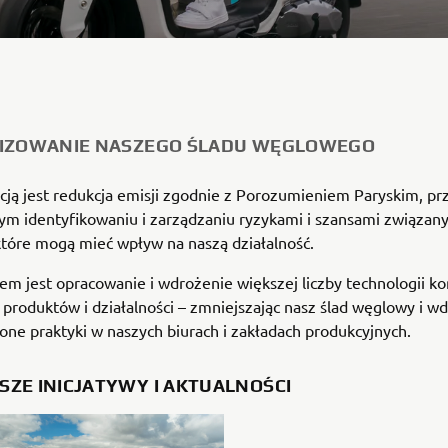
LIZOWANIE NASZEGO ŚLADU WĘGLOWEGO
ją jest redukcja emisji zgodnie z Porozumieniem Paryskim, pr
ym identyfikowaniu i zarządzaniu ryzykami i szansami związan
które mogą mieć wpływ na naszą działalność.
m jest opracowanie i wdrożenie większej liczby technologii kon
 produktów i działalności – zmniejszając nasz ślad węglowy i wd
ne praktyki w naszych biurach i zakładach produkcyjnych.
ZE INICJATYWY I AKTUALNOŚCI