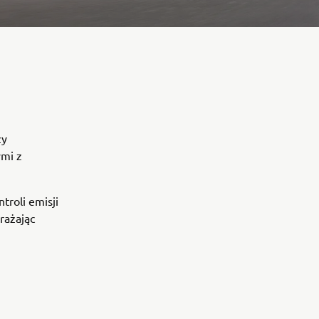
zy
ymi z
troli emisji
rażając