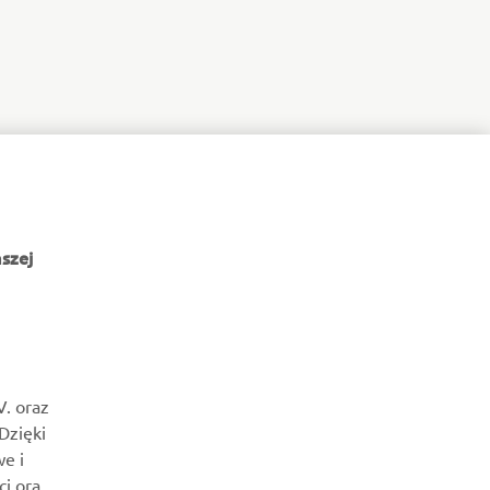
szej
NEWSLETTER
Bądź na bieżąco z informacjami o najnowszych ofertach,
V. oraz
wydarzeniach specjalnych, nowościach i nie tylko
 Dzięki
e i
SUBSKRYBUJ
ci oraz
owej
Przeczytaj naszą Politykę prywatności, aby dowiedzieć się, jak
tisement
przetwarzamy Twoje dane osobowe:
Polityka Prywatności