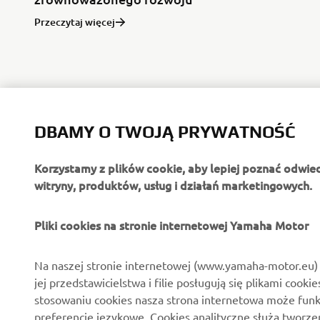
Przeczytaj więcej
DBAMY O TWOJĄ PRYWATNOŚĆ
Korzystamy z plików cookie, aby lepiej poznać odwie
witryny, produktów, usług i działań marketingowych.
O FIRMIE
DLA BIZNESU
Pliki cookies na stronie internetowej Yamaha Motor
O nas
Systemy Yamaha eBike
Na naszej stronie internetowej (www.yamaha-motor.eu) 
jej przedstawicielstwa i filie posługują się plikami cooki
Aktualności
Służby mundurowe
stosowaniu cookies nasza strona internetowa może fun
Wydarzenia
Golf / Pojazdy
preferencje językowe. Cookies analityczne służą tworze
funkcjonalne
zgodności z przepisami o ochronie danych osobowych) 
Polska strona prasowa
oraz jej ewentualnych modyfikacji, a także ulepszania p
Ratownictwo
Potwierdzając swoją zgodę kliknięciem w przycisk poniż
Broszury