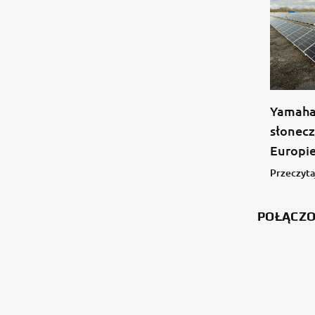
Yamaha 
słonecz
Europi
Przeczyta
POŁĄCZ