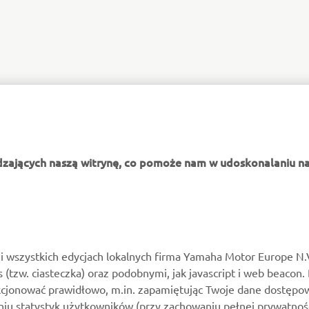
dzających naszą witrynę, co pomoże nam w udoskonalaniu na
WIĘCEJ YAMAHA
WSPARCIE
MyYamaha
Katalog części
i wszystkich edycjach lokalnych firma Yamaha Motor Europe N.
es (tzw. ciasteczka) oraz podobnymi, jak javascript i web beacon.
Yamaha Music
Zarezerwuj konserwację
kcjonować prawidłowo, m.in. zapamiętując Twoje dane dostępow
Yamaha Racing
Kontakt
niu statystyk użytkowników (przy zachowaniu pełnej prywatnoś
pod kątem rozpoznania nawyków korzystania ze strony internet
Yamaha Motor Global
Mapa dealerów
roduktów, usług i akcji marketingowych.
ej, akceptujesz cookies śledzenia reklamowego (tracking/adver
Aplikacje mobilne
Zarządzania zużytymi