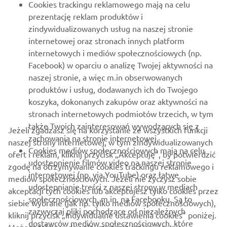
Cookies trackingu reklamowego mają na celu
prezentację reklam produktów i
WIĘCEJ YAMAHA
zindywidualizowanych usług na naszej stronie
internetowej oraz stronach innych platform
internetowych i mediów społecznościowych (np.
WSPARCIE
Facebook) w oparciu o analizę Twojej aktywności na
naszej stronie, a więc m.in obserwowanych
produktów i usług, dodawanych ich do Twojego
NEWSLETTER
koszyka, dokonanych zakupów oraz aktywności na
Bądź na bieżąco z informacjami o najnowszych ofertach,
stronach internetowych podmiotów trzecich, w tym
wydarzeniach specjalnych, nowościach i nie tylko
także Twoich zainteresowań wywodzących się z
Jeżeli zgadzasz się na korzystanie ze wszystkich funkcji
zachowania na stronie internetowej.
naszej strony internetowej, w tym zindywidualizowanych
Cookies mediów społecznościowych mają na celu
ofert i reklam, kliknij przycisk „Akceptuję”, by potwierdzić
udostepnienie filmów video na naszej stronie
zgodę na otrzymywanie cookies trackingu reklamowego i
SUBSKRYBUJ
internetowej (np. via YouTube) oraz łatwe
mediów społecznościowych. Jeżeli nie życzysz sobie
udostepnianie treści z naszej strony w mediach
akceptacji tych cookies lub akceptujesz tylko cookies przez
społecznościowych, m.in. na Facebooku. Są to
Przeczytaj naszą Politykę prywatności, aby dowiedzieć się, jak
siebie wybrane (jak np. tylko mediów społecznościowych),
zazwyczaj pliki pochodzące od niezależnych
przetwarzamy Twoje dane osobowe:
Polityka Prywatności
kliknij przycisk „Indywidualne ustawienia cookies” poniżej.
dostawców mediów społecznościowych, które
Możesz także w dowolnym czasie zmienić swoje