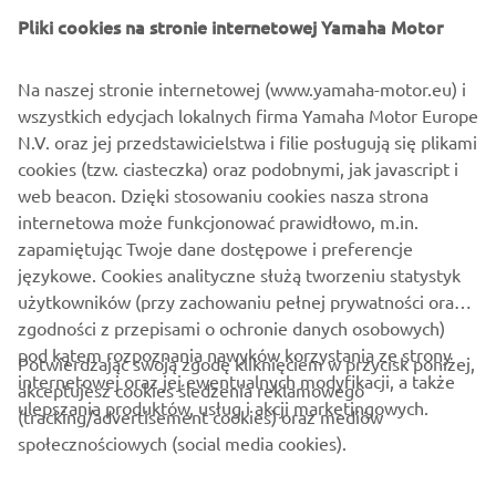
Pliki cookies na stronie internetowej Yamaha Motor
Na naszej stronie internetowej (www.yamaha-motor.eu) i
wszystkich edycjach lokalnych firma Yamaha Motor Europe
N.V. oraz jej przedstawicielstwa i filie posługują się plikami
cookies (tzw. ciasteczka) oraz podobnymi, jak javascript i
web beacon. Dzięki stosowaniu cookies nasza strona
internetowa może funkcjonować prawidłowo, m.in.
Poprawa efektywności wykorzystania energii i materiałów
zapamiętując Twoje dane dostępowe i preferencje
Przeczytaj więcej
językowe. Cookies analityczne służą tworzeniu statystyk
użytkowników (przy zachowaniu pełnej prywatności oraz
zgodności z przepisami o ochronie danych osobowych)
pod kątem rozpoznania nawyków korzystania ze strony
Potwierdzając swoją zgodę kliknięciem w przycisk poniżej,
internetowej oraz jej ewentualnych modyfikacji, a także
akceptujesz cookies śledzenia reklamowego
ulepszania produktów, usług i akcji marketingowych.
(tracking/advertisement cookies) oraz mediów
O FIRMIE
społecznościowych (social media cookies).
DLA BIZNESU