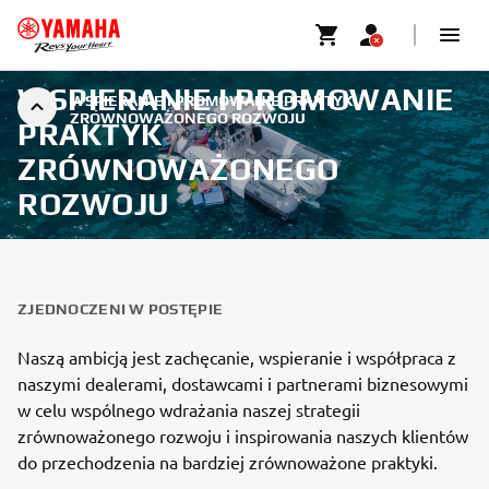
WSPIERANIE I PROMOWANIE
WSPIERANIE I PROMOWANIE PRAKTYK
ZRÓWNOWAŻONEGO ROZWOJU
PRAKTYK
ZRÓWNOWAŻONEGO
ROZWOJU
ZJEDNOCZENI W POSTĘPIE
Naszą ambicją jest zachęcanie, wspieranie i współpraca z
naszymi dealerami, dostawcami i partnerami biznesowymi
w celu wspólnego wdrażania naszej strategii
zrównoważonego rozwoju i inspirowania naszych klientów
do przechodzenia na bardziej zrównoważone praktyki.