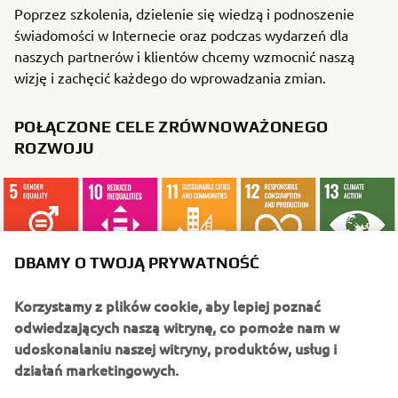
Poprzez szkolenia, dzielenie się wiedzą i podnoszenie
świadomości w Internecie oraz podczas wydarzeń dla
naszych partnerów i klientów chcemy wzmocnić naszą
wizję i zachęcić każdego do wprowadzania zmian.
POŁĄCZONE CELE ZRÓWNOWAŻONEGO
ROZWOJU
DBAMY O TWOJĄ PRYWATNOŚĆ
Korzystamy z plików cookie, aby lepiej poznać
CO JESZCZE WARTO PRZECZYTAĆ
odwiedzających naszą witrynę, co pomoże nam w
udoskonalaniu naszej witryny, produktów, usług i
działań marketingowych.