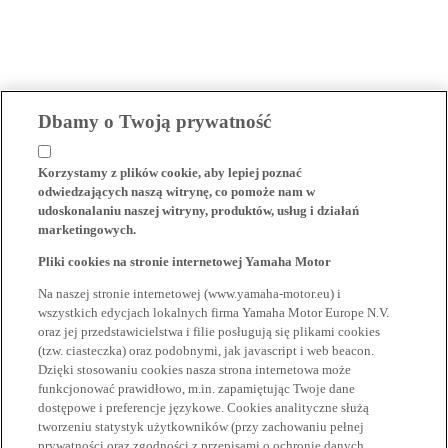
Dbamy o Twoją prywatność
Korzystamy z plików cookie, aby lepiej poznać
odwiedzających naszą witrynę, co pomoże nam w
udoskonalaniu naszej witryny, produktów, usług i działań
marketingowych.
Pliki cookies na stronie internetowej Yamaha Motor
Na naszej stronie internetowej (www.yamaha-motor.eu) i
wszystkich edycjach lokalnych firma Yamaha Motor Europe N.V.
oraz jej przedstawicielstwa i filie posługują się plikami cookies
(tzw. ciasteczka) oraz podobnymi, jak javascript i web beacon.
Dzięki stosowaniu cookies nasza strona internetowa może
funkcjonować prawidłowo, m.in. zapamiętując Twoje dane
dostępowe i preferencje językowe. Cookies analityczne służą
tworzeniu statystyk użytkowników (przy zachowaniu pełnej
prywatności oraz zgodności z przepisami o ochronie danych