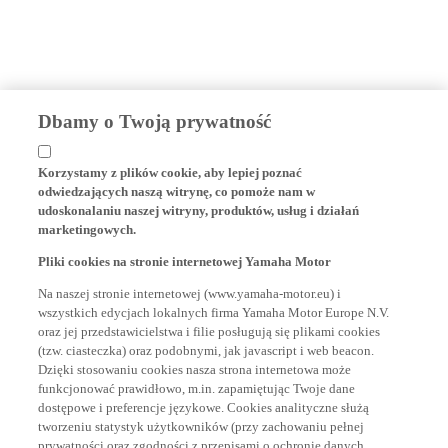
Dbamy o Twoją prywatność
Korzystamy z plików cookie, aby lepiej poznać
odwiedzających naszą witrynę, co pomoże nam w
udoskonalaniu naszej witryny, produktów, usług i działań
marketingowych.
Pliki cookies na stronie internetowej Yamaha Motor
Na naszej stronie internetowej (www.yamaha-motor.eu) i
wszystkich edycjach lokalnych firma Yamaha Motor Europe N.V.
oraz jej przedstawicielstwa i filie posługują się plikami cookies
(tzw. ciasteczka) oraz podobnymi, jak javascript i web beacon.
Dzięki stosowaniu cookies nasza strona internetowa może
funkcjonować prawidłowo, m.in. zapamiętując Twoje dane
dostępowe i preferencje językowe. Cookies analityczne służą
tworzeniu statystyk użytkowników (przy zachowaniu pełnej
prywatności oraz zgodności z przepisami o ochronie danych