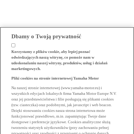
Dbamy o Twoją prywatność
Korzystamy z plików cookie, aby lepiej poznać
odwiedzających naszą witrynę, co pomoże nam w
udoskonalaniu naszej witryny, produktów, usług i działań
marketingowych.
Pliki cookies na stronie internetowej Yamaha Motor
Na naszej stronie internetowej (www.yamaha-motor.eu) i
wszystkich edycjach lokalnych firma Yamaha Motor Europe N.V.
oraz jej przedstawicielstwa i filie posługują się plikami cookies
(tzw. ciasteczka) oraz podobnymi, jak javascript i web beacon.
Dzięki stosowaniu cookies nasza strona internetowa może
funkcjonować prawidłowo, m.in. zapamiętując Twoje dane
dostępowe i preferencje językowe. Cookies analityczne służą
tworzeniu statystyk użytkowników (przy zachowaniu pełnej
prywatności oraz zgodności z przepisami o ochronie danych