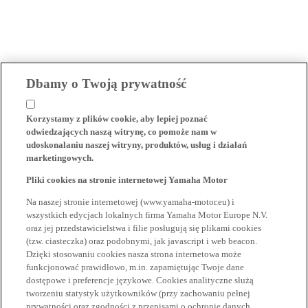
Dbamy o Twoją prywatność
Korzystamy z plików cookie, aby lepiej poznać
odwiedzających naszą witrynę, co pomoże nam w
udoskonalaniu naszej witryny, produktów, usług i działań
marketingowych.
Pliki cookies na stronie internetowej Yamaha Motor
Na naszej stronie internetowej (www.yamaha-motor.eu) i
wszystkich edycjach lokalnych firma Yamaha Motor Europe N.V.
oraz jej przedstawicielstwa i filie posługują się plikami cookies
(tzw. ciasteczka) oraz podobnymi, jak javascript i web beacon.
Dzięki stosowaniu cookies nasza strona internetowa może
funkcjonować prawidłowo, m.in. zapamiętując Twoje dane
dostępowe i preferencje językowe. Cookies analityczne służą
tworzeniu statystyk użytkowników (przy zachowaniu pełnej
prywatności oraz zgodności z przepisami o ochronie danych