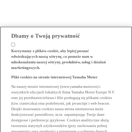
Dbamy o Twoją prywatność
Korzystamy z plików cookie, aby lepiej poznać
odwiedzających naszą witrynę, co pomoże nam w
udoskonalaniu naszej witryny, produktów, usług i działań
marketingowych.
Pliki cookies na stronie internetowej Yamaha Motor
Na naszej stronie internetowej (www.yamaha-motor.eu) i
wszystkich edycjach lokalnych firma Yamaha Motor Europe N.V.
oraz jej przedstawicielstwa i filie posługują się plikami cookies
(tzw. ciasteczka) oraz podobnymi, jak javascript i web beacon.
Dzięki stosowaniu cookies nasza strona internetowa może
funkcjonować prawidłowo, m.in. zapamiętując Twoje dane
dostępowe i preferencje językowe. Cookies analityczne służą
tworzeniu statystyk użytkowników (przy zachowaniu pełnej
prywatności oraz zgodności z przepisami o ochronie danych