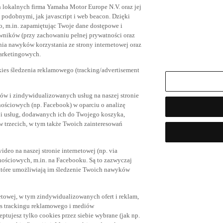
h lokalnych firma Yamaha Motor Europe N.V. oraz jej
az podobnymi, jak javascript i web beacon. Dzięki
, m.in. zapamiętując Twoje dane dostępowe i
owników (przy zachowaniu pełnej prywatności oraz
ia nawyków korzystania ze strony internetowej oraz
marketingowych.
kies śledzenia reklamowego (tracking/advertisement
ów i zindywidualizowanych usług na naszej stronie
nościowych (np. Facebook) w oparciu o analizę
 i usług, dodawanych ich do Twojego koszyka,
trzecich, w tym także Twoich zainteresowań
eo na naszej stronie internetowej (np. via
znościowych, m.in. na Facebooku. Są to zazwyczaj
tóre umożliwiają im śledzenie Twoich nawyków
netowej, w tym zindywidualizowanych ofert i reklam,
es trackingu reklamowego i mediów
eptujesz tylko cookies przez siebie wybrane (jak np.