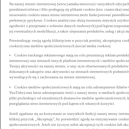
Na naszej stronie internetowej (www.yamaha-motor.eu) i wszystkich edycjac
przedstawicielstwa i filie posługują się plikami cookies (tzw. ciasteczka) or
stosowaniu cookies nasza strona internetowa może funkcjonować prawidłowo
preferencje językowe. Cookies analityczne służą tworzeniu statystyk użytk
zgodności z przepisami o ochronie danych osobowych) pod kątem rozpoznan
jej ewentualnych modyfikacji, a także ulepszania produktów, usług i akcji 
Potwierdzając swoją zgodę kliknięciem w przycisk poniżej, akceptujesz coo
cookies) oraz mediów społecznościowych (social media cookies).
Cookies trackingu reklamowego mają na celu prezentację reklam produkt
internetowej oraz stronach innych platform internetowych i mediów społecz
Twojej aktywności na naszej stronie, a więc m.in obserwowanych produktów
dokonanych zakupów oraz aktywności na stronach internetowych podmiotów 
wywodzących się z zachowania na stronie internetowej.
Cookies mediów społecznościowych mają na celu udostepnienie filmów vid
YouTube) oraz łatwe udostepnianie treści z naszej strony w mediach społec
pliki pochodzące od niezależnych dostawców mediów społecznościowych, k
przeglądania stron internetowych pod kątem ich własnych korzyści.
Jeżeli zgadzasz się na korzystanie ze wszystkich funkcji naszej strony inter
kliknij przycisk „Akceptuję”, by potwierdzić zgodę na otrzymywanie cooki
społecznościowych. Jeżeli nie życzysz sobie akceptacji tych cookies lub akc