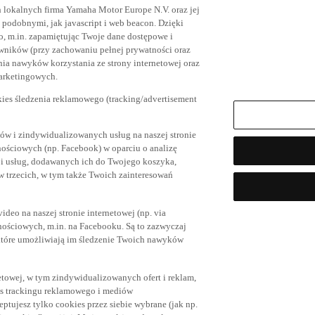
h lokalnych firma Yamaha Motor Europe N.V. oraz jej
az podobnymi, jak javascript i web beacon. Dzięki
, m.in. zapamiętując Twoje dane dostępowe i
owników (przy zachowaniu pełnej prywatności oraz
ia nawyków korzystania ze strony internetowej oraz
marketingowych.
kies śledzenia reklamowego (tracking/advertisement
ów i zindywidualizowanych usług na naszej stronie
nościowych (np. Facebook) w oparciu o analizę
 i usług, dodawanych ich do Twojego koszyka,
trzecich, w tym także Twoich zainteresowań
eo na naszej stronie internetowej (np. via
znościowych, m.in. na Facebooku. Są to zazwyczaj
tóre umożliwiają im śledzenie Twoich nawyków
netowej, w tym zindywidualizowanych ofert i reklam,
es trackingu reklamowego i mediów
eptujesz tylko cookies przez siebie wybrane (jak np.