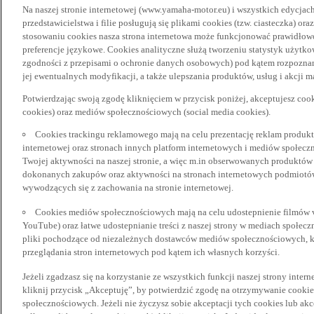
Na naszej stronie internetowej (www.yamaha-motor.eu) i wszystkich edycjac
przedstawicielstwa i filie posługują się plikami cookies (tzw. ciasteczka) or
stosowaniu cookies nasza strona internetowa może funkcjonować prawidłowo
preferencje językowe. Cookies analityczne służą tworzeniu statystyk użytk
zgodności z przepisami o ochronie danych osobowych) pod kątem rozpoznan
jej ewentualnych modyfikacji, a także ulepszania produktów, usług i akcji 
Potwierdzając swoją zgodę kliknięciem w przycisk poniżej, akceptujesz coo
cookies) oraz mediów społecznościowych (social media cookies).
Cookies trackingu reklamowego mają na celu prezentację reklam produkt
internetowej oraz stronach innych platform internetowych i mediów społecz
Twojej aktywności na naszej stronie, a więc m.in obserwowanych produktów
dokonanych zakupów oraz aktywności na stronach internetowych podmiotów 
wywodzących się z zachowania na stronie internetowej.
Cookies mediów społecznościowych mają na celu udostepnienie filmów vid
YouTube) oraz łatwe udostepnianie treści z naszej strony w mediach społec
pliki pochodzące od niezależnych dostawców mediów społecznościowych, k
przeglądania stron internetowych pod kątem ich własnych korzyści.
Jeżeli zgadzasz się na korzystanie ze wszystkich funkcji naszej strony inter
kliknij przycisk „Akceptuję”, by potwierdzić zgodę na otrzymywanie cooki
społecznościowych. Jeżeli nie życzysz sobie akceptacji tych cookies lub akc