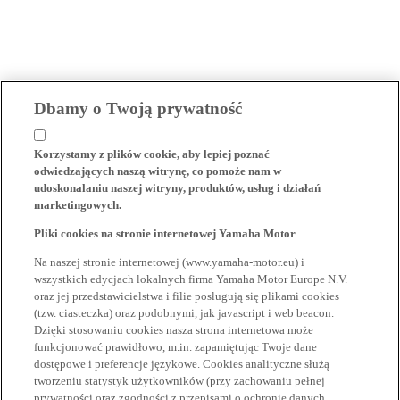
Dbamy o Twoją prywatność
Korzystamy z plików cookie, aby lepiej poznać
odwiedzających naszą witrynę, co pomoże nam w
udoskonalaniu naszej witryny, produktów, usług i działań
marketingowych.
Pliki cookies na stronie internetowej Yamaha Motor
Na naszej stronie internetowej (www.yamaha-motor.eu) i
wszystkich edycjach lokalnych firma Yamaha Motor Europe N.V.
oraz jej przedstawicielstwa i filie posługują się plikami cookies
(tzw. ciasteczka) oraz podobnymi, jak javascript i web beacon.
Dzięki stosowaniu cookies nasza strona internetowa może
funkcjonować prawidłowo, m.in. zapamiętując Twoje dane
dostępowe i preferencje językowe. Cookies analityczne służą
tworzeniu statystyk użytkowników (przy zachowaniu pełnej
prywatności oraz zgodności z przepisami o ochronie danych