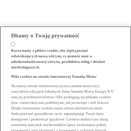
Dbamy o Twoją prywatność
Korzystamy z plików cookie, aby lepiej poznać
odwiedzających naszą witrynę, co pomoże nam w
udoskonalaniu naszej witryny, produktów, usług i działań
marketingowych.
Pliki cookies na stronie internetowej Yamaha Motor
Na naszej stronie internetowej (www.yamaha-motor.eu) i
wszystkich edycjach lokalnych firma Yamaha Motor Europe N.V.
oraz jej przedstawicielstwa i filie posługują się plikami cookies
(tzw. ciasteczka) oraz podobnymi, jak javascript i web beacon.
Dzięki stosowaniu cookies nasza strona internetowa może
funkcjonować prawidłowo, m.in. zapamiętując Twoje dane
dostępowe i preferencje językowe. Cookies analityczne służą
tworzeniu statystyk użytkowników (przy zachowaniu pełnej
prywatności oraz zgodności z przepisami o ochronie danych