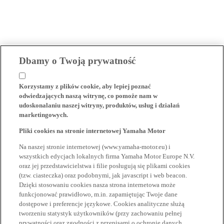
Dbamy o Twoją prywatność
Korzystamy z plików cookie, aby lepiej poznać
odwiedzających naszą witrynę, co pomoże nam w
udoskonalaniu naszej witryny, produktów, usług i działań
marketingowych.
Pliki cookies na stronie internetowej Yamaha Motor
Na naszej stronie internetowej (www.yamaha-motor.eu) i
wszystkich edycjach lokalnych firma Yamaha Motor Europe N.V.
oraz jej przedstawicielstwa i filie posługują się plikami cookies
(tzw. ciasteczka) oraz podobnymi, jak javascript i web beacon.
Dzięki stosowaniu cookies nasza strona internetowa może
funkcjonować prawidłowo, m.in. zapamiętując Twoje dane
dostępowe i preferencje językowe. Cookies analityczne służą
tworzeniu statystyk użytkowników (przy zachowaniu pełnej
prywatności oraz zgodności z przepisami o ochronie danych