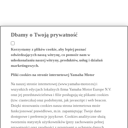
Dbamy o Twoją prywatność
Korzystamy z plików cookie, aby lepiej poznać
odwiedzających naszą witrynę, co pomoże nam w
udoskonalaniu naszej witryny, produktów, usług i działań
marketingowych.
Pliki cookies na stronie internetowej Yamaha Motor
Na naszej stronie internetowej (www.yamaha-motor.eu) i
wszystkich edycjach lokalnych firma Yamaha Motor Europe N.V.
oraz jej przedstawicielstwa i filie posługują się plikami cookies
(tzw. ciasteczka) oraz podobnymi, jak javascript i web beacon.
Dzięki stosowaniu cookies nasza strona internetowa może
funkcjonować prawidłowo, m.in. zapamiętując Twoje dane
dostępowe i preferencje językowe. Cookies analityczne służą
tworzeniu statystyk użytkowników (przy zachowaniu pełnej
prywatności oraz zgodności z przepisami o ochronie danych