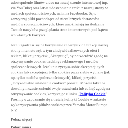
udostepnienie filmów video na naszej stronie internetowej (np.
via YouTube) oraz łatwe udostepnianie treści z naszej strony w
mediach społecznościowych, m.in. na Facebooku. Są to
zazwyczaj pliki pochodzące od niezależnych dostawców
mediów społecznościowych, które umożliwiają im śledzenie
Twoich nawyków przeglądania stron internetowych pod kątem
ich własnych korzyści.
Jeżeli zgadzasz się na korzystanie ze wszystkich funkcji naszej
strony internetowej, w tym zindywidualizowanych ofert i
reklam, kliknij przycisk „Akceptuję”, by potwierdzić zgodę na
otrzymywanie cookies trackingu reklamowego i mediów
społecznościowych. Jeżeli nie życzysz sobie akceptacji tych
cookies lub akceptujesz tylko cookies przez siebie wybrane (jak
np. tylko mediów społecznościowych), kliknij przycisk
„Indywidualne ustawienia cookies” poniżej. Możesz także w
dowolnym czasie zmienić swoje ustawienia lub cofnąć zgodę na
otrzymywanie cookies, korzystając z linku „
Polityka Cookie
”.
Prosimy o zapoznanie się z treścią Polityki Cookie w zakresie
wykorzystywania plików cookies przez Yamaha Motor Europe
N.V.
Pokaż więcej
Pokaż mniej