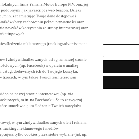
h lokalnych firma Yamaha Motor Europe N.V. oraz jej
az podobnymi, jak javascript i web beacon. Dzięki
, m.in. zapamiętując Twoje dane dostępowe i
owników (przy zachowaniu pełnej prywatności oraz
ia nawyków korzystania ze strony internetowej oraz
marketingowych.
kies śledzenia reklamowego (tracking/advertisement
ów i zindywidualizowanych usług na naszej stronie
nościowych (np. Facebook) w oparciu o analizę
 i usług, dodawanych ich do Twojego koszyka,
trzecich, w tym także Twoich zainteresowań
eo na naszej stronie internetowej (np. via
znościowych, m.in. na Facebooku. Są to zazwyczaj
tóre umożliwiają im śledzenie Twoich nawyków
netowej, w tym zindywidualizowanych ofert i reklam,
es trackingu reklamowego i mediów
eptujesz tylko cookies przez siebie wybrane (jak np.