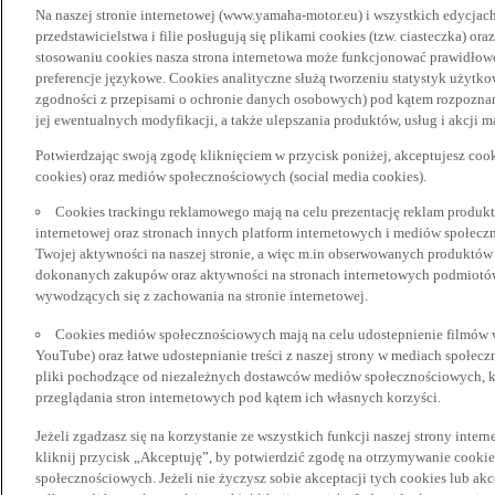
Na naszej stronie internetowej (www.yamaha-motor.eu) i wszystkich edycjac
przedstawicielstwa i filie posługują się plikami cookies (tzw. ciasteczka) or
stosowaniu cookies nasza strona internetowa może funkcjonować prawidłowo
preferencje językowe. Cookies analityczne służą tworzeniu statystyk użytk
zgodności z przepisami o ochronie danych osobowych) pod kątem rozpoznan
jej ewentualnych modyfikacji, a także ulepszania produktów, usług i akcji 
Potwierdzając swoją zgodę kliknięciem w przycisk poniżej, akceptujesz coo
cookies) oraz mediów społecznościowych (social media cookies).
Cookies trackingu reklamowego mają na celu prezentację reklam produkt
internetowej oraz stronach innych platform internetowych i mediów społecz
Twojej aktywności na naszej stronie, a więc m.in obserwowanych produktów
dokonanych zakupów oraz aktywności na stronach internetowych podmiotów 
wywodzących się z zachowania na stronie internetowej.
Cookies mediów społecznościowych mają na celu udostepnienie filmów vid
YouTube) oraz łatwe udostepnianie treści z naszej strony w mediach społec
pliki pochodzące od niezależnych dostawców mediów społecznościowych, k
przeglądania stron internetowych pod kątem ich własnych korzyści.
Jeżeli zgadzasz się na korzystanie ze wszystkich funkcji naszej strony inter
kliknij przycisk „Akceptuję”, by potwierdzić zgodę na otrzymywanie cooki
społecznościowych. Jeżeli nie życzysz sobie akceptacji tych cookies lub akc