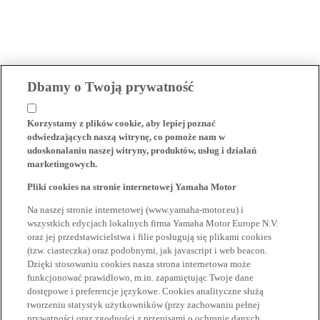
Dbamy o Twoją prywatność
Korzystamy z plików cookie, aby lepiej poznać
odwiedzających naszą witrynę, co pomoże nam w
udoskonalaniu naszej witryny, produktów, usług i działań
marketingowych.
Pliki cookies na stronie internetowej Yamaha Motor
Na naszej stronie internetowej (www.yamaha-motor.eu) i
wszystkich edycjach lokalnych firma Yamaha Motor Europe N.V.
oraz jej przedstawicielstwa i filie posługują się plikami cookies
(tzw. ciasteczka) oraz podobnymi, jak javascript i web beacon.
Dzięki stosowaniu cookies nasza strona internetowa może
funkcjonować prawidłowo, m.in. zapamiętując Twoje dane
dostępowe i preferencje językowe. Cookies analityczne służą
tworzeniu statystyk użytkowników (przy zachowaniu pełnej
prywatności oraz zgodności z przepisami o ochronie danych