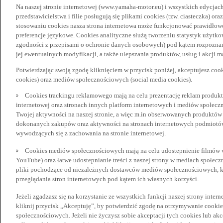
Na naszej stronie internetowej (www.yamaha-motor.eu) i wszystkich edycjac
przedstawicielstwa i filie posługują się plikami cookies (tzw. ciasteczka) or
stosowaniu cookies nasza strona internetowa może funkcjonować prawidłowo
preferencje językowe. Cookies analityczne służą tworzeniu statystyk użytk
zgodności z przepisami o ochronie danych osobowych) pod kątem rozpoznan
jej ewentualnych modyfikacji, a także ulepszania produktów, usług i akcji 
Potwierdzając swoją zgodę kliknięciem w przycisk poniżej, akceptujesz coo
cookies) oraz mediów społecznościowych (social media cookies).
Cookies trackingu reklamowego mają na celu prezentację reklam produkt
internetowej oraz stronach innych platform internetowych i mediów społecz
Twojej aktywności na naszej stronie, a więc m.in obserwowanych produktów
dokonanych zakupów oraz aktywności na stronach internetowych podmiotów 
wywodzących się z zachowania na stronie internetowej.
Cookies mediów społecznościowych mają na celu udostepnienie filmów vid
YouTube) oraz łatwe udostepnianie treści z naszej strony w mediach społec
pliki pochodzące od niezależnych dostawców mediów społecznościowych, k
przeglądania stron internetowych pod kątem ich własnych korzyści.
Jeżeli zgadzasz się na korzystanie ze wszystkich funkcji naszej strony inter
kliknij przycisk „Akceptuję”, by potwierdzić zgodę na otrzymywanie cooki
społecznościowych. Jeżeli nie życzysz sobie akceptacji tych cookies lub akc