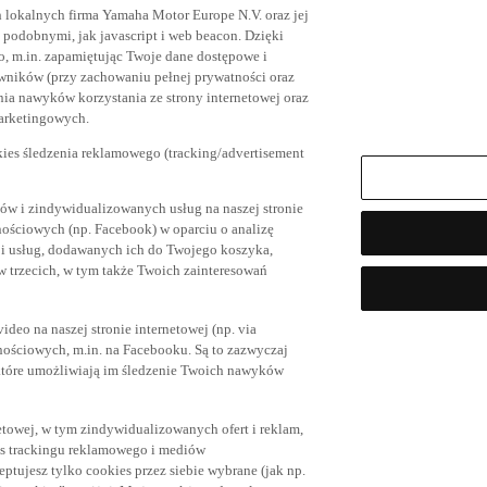
h lokalnych firma Yamaha Motor Europe N.V. oraz jej
az podobnymi, jak javascript i web beacon. Dzięki
, m.in. zapamiętując Twoje dane dostępowe i
owników (przy zachowaniu pełnej prywatności oraz
ia nawyków korzystania ze strony internetowej oraz
marketingowych.
kies śledzenia reklamowego (tracking/advertisement
ów i zindywidualizowanych usług na naszej stronie
nościowych (np. Facebook) w oparciu o analizę
 i usług, dodawanych ich do Twojego koszyka,
trzecich, w tym także Twoich zainteresowań
eo na naszej stronie internetowej (np. via
znościowych, m.in. na Facebooku. Są to zazwyczaj
tóre umożliwiają im śledzenie Twoich nawyków
netowej, w tym zindywidualizowanych ofert i reklam,
es trackingu reklamowego i mediów
eptujesz tylko cookies przez siebie wybrane (jak np.