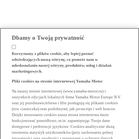
Dbamy o Twoją prywatność
Korzystamy z plików cookie, aby lepiej poznać
odwiedzających naszą witrynę, co pomoże nam w
udoskonalaniu naszej witryny, produktów, usług i działań
marketingowych.
Pliki cookies na stronie internetowej Yamaha Motor
Na naszej stronie internetowej (www.yamaha-motor.eu) i
wszystkich edycjach lokalnych firma Yamaha Motor Europe N.V.
oraz jej przedstawicielstwa i filie posługują się plikami cookies
(tzw. ciasteczka) oraz podobnymi, jak javascript i web beacon.
Dzięki stosowaniu cookies nasza strona internetowa może
funkcjonować prawidłowo, m.in. zapamiętując Twoje dane
dostępowe i preferencje językowe. Cookies analityczne służą
tworzeniu statystyk użytkowników (przy zachowaniu pełnej
prywatności oraz zgodności z przepisami o ochronie danych