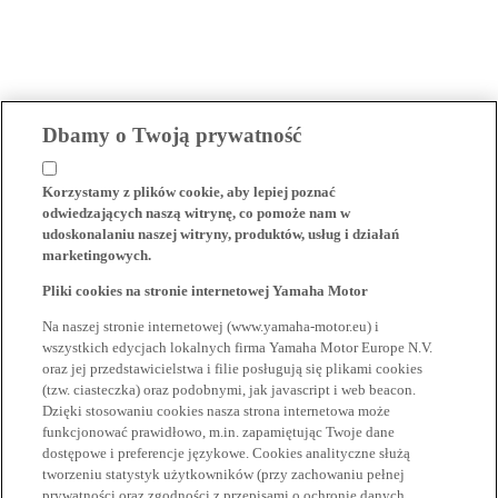
Dbamy o Twoją prywatność
Korzystamy z plików cookie, aby lepiej poznać
odwiedzających naszą witrynę, co pomoże nam w
udoskonalaniu naszej witryny, produktów, usług i działań
marketingowych.
Pliki cookies na stronie internetowej Yamaha Motor
Na naszej stronie internetowej (www.yamaha-motor.eu) i
wszystkich edycjach lokalnych firma Yamaha Motor Europe N.V.
oraz jej przedstawicielstwa i filie posługują się plikami cookies
(tzw. ciasteczka) oraz podobnymi, jak javascript i web beacon.
Dzięki stosowaniu cookies nasza strona internetowa może
funkcjonować prawidłowo, m.in. zapamiętując Twoje dane
dostępowe i preferencje językowe. Cookies analityczne służą
tworzeniu statystyk użytkowników (przy zachowaniu pełnej
prywatności oraz zgodności z przepisami o ochronie danych