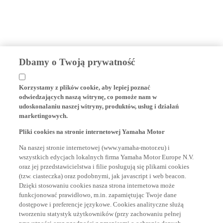
Dbamy o Twoją prywatność
Korzystamy z plików cookie, aby lepiej poznać
odwiedzających naszą witrynę, co pomoże nam w
udoskonalaniu naszej witryny, produktów, usług i działań
marketingowych.
Pliki cookies na stronie internetowej Yamaha Motor
Na naszej stronie internetowej (www.yamaha-motor.eu) i
wszystkich edycjach lokalnych firma Yamaha Motor Europe N.V.
oraz jej przedstawicielstwa i filie posługują się plikami cookies
(tzw. ciasteczka) oraz podobnymi, jak javascript i web beacon.
Dzięki stosowaniu cookies nasza strona internetowa może
funkcjonować prawidłowo, m.in. zapamiętując Twoje dane
dostępowe i preferencje językowe. Cookies analityczne służą
tworzeniu statystyk użytkowników (przy zachowaniu pełnej
prywatności oraz zgodności z przepisami o ochronie danych