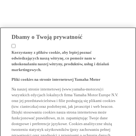
Dbamy o Twoją prywatność
Korzystamy z plików cookie, aby lepiej poznać
odwiedzających naszą witrynę, co pomoże nam w
udoskonalaniu naszej witryny, produktów, usług i działań
marketingowych.
Pliki cookies na stronie internetowej Yamaha Motor
Na naszej stronie internetowej (www.yamaha-motor.eu) i
wszystkich edycjach lokalnych firma Yamaha Motor Europe N.V.
oraz jej przedstawicielstwa i filie posługują się plikami cookies
(tzw. ciasteczka) oraz podobnymi, jak javascript i web beacon.
Dzięki stosowaniu cookies nasza strona internetowa może
funkcjonować prawidłowo, m.in. zapamiętując Twoje dane
dostępowe i preferencje językowe. Cookies analityczne służą
tworzeniu statystyk użytkowników (przy zachowaniu pełnej
prywatności oraz zgodności z przepisami o ochronie danych