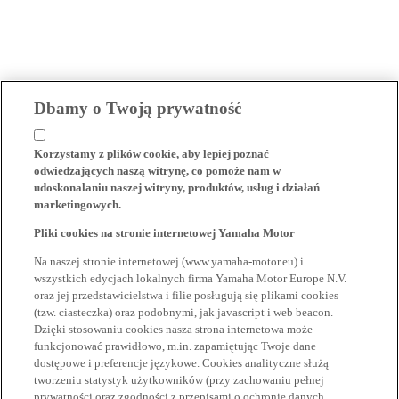
Dbamy o Twoją prywatność
Korzystamy z plików cookie, aby lepiej poznać
odwiedzających naszą witrynę, co pomoże nam w
udoskonalaniu naszej witryny, produktów, usług i działań
marketingowych.
Pliki cookies na stronie internetowej Yamaha Motor
Na naszej stronie internetowej (www.yamaha-motor.eu) i
wszystkich edycjach lokalnych firma Yamaha Motor Europe N.V.
oraz jej przedstawicielstwa i filie posługują się plikami cookies
(tzw. ciasteczka) oraz podobnymi, jak javascript i web beacon.
Dzięki stosowaniu cookies nasza strona internetowa może
funkcjonować prawidłowo, m.in. zapamiętując Twoje dane
dostępowe i preferencje językowe. Cookies analityczne służą
tworzeniu statystyk użytkowników (przy zachowaniu pełnej
prywatności oraz zgodności z przepisami o ochronie danych