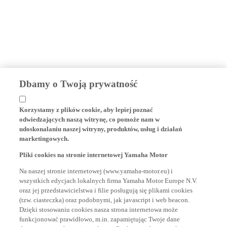
Dbamy o Twoją prywatność
Korzystamy z plików cookie, aby lepiej poznać
odwiedzających naszą witrynę, co pomoże nam w
udoskonalaniu naszej witryny, produktów, usług i działań
marketingowych.
Pliki cookies na stronie internetowej Yamaha Motor
Na naszej stronie internetowej (www.yamaha-motor.eu) i
wszystkich edycjach lokalnych firma Yamaha Motor Europe N.V.
oraz jej przedstawicielstwa i filie posługują się plikami cookies
(tzw. ciasteczka) oraz podobnymi, jak javascript i web beacon.
Dzięki stosowaniu cookies nasza strona internetowa może
funkcjonować prawidłowo, m.in. zapamiętując Twoje dane
dostępowe i preferencje językowe. Cookies analityczne służą