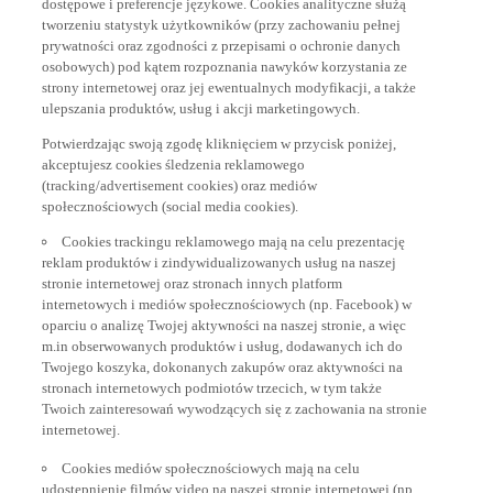
tworzeniu statystyk użytkowników (przy zachowaniu pełnej
prywatności oraz zgodności z przepisami o ochronie danych
osobowych) pod kątem rozpoznania nawyków korzystania ze
strony internetowej oraz jej ewentualnych modyfikacji, a także
ulepszania produktów, usług i akcji marketingowych.
Potwierdzając swoją zgodę kliknięciem w przycisk poniżej,
akceptujesz cookies śledzenia reklamowego
(tracking/advertisement cookies) oraz mediów
społecznościowych (social media cookies).
Cookies trackingu reklamowego mają na celu prezentację
reklam produktów i zindywidualizowanych usług na naszej
stronie internetowej oraz stronach innych platform
internetowych i mediów społecznościowych (np. Facebook) w
oparciu o analizę Twojej aktywności na naszej stronie, a więc
m.in obserwowanych produktów i usług, dodawanych ich do
Twojego koszyka, dokonanych zakupów oraz aktywności na
stronach internetowych podmiotów trzecich, w tym także
Twoich zainteresowań wywodzących się z zachowania na stronie
internetowej.
Cookies mediów społecznościowych mają na celu
udostepnienie filmów video na naszej stronie internetowej (np.