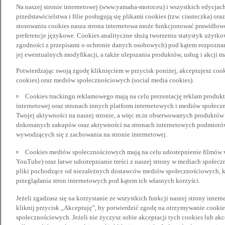
Na naszej stronie internetowej (www.yamaha-motor.eu) i wszystkich edycjac
przedstawicielstwa i filie posługują się plikami cookies (tzw. ciasteczka) or
stosowaniu cookies nasza strona internetowa może funkcjonować prawidłowo
preferencje językowe. Cookies analityczne służą tworzeniu statystyk użytk
zgodności z przepisami o ochronie danych osobowych) pod kątem rozpoznan
jej ewentualnych modyfikacji, a także ulepszania produktów, usług i akcji 
Potwierdzając swoją zgodę kliknięciem w przycisk poniżej, akceptujesz coo
cookies) oraz mediów społecznościowych (social media cookies).
Cookies trackingu reklamowego mają na celu prezentację reklam produkt
internetowej oraz stronach innych platform internetowych i mediów społecz
Twojej aktywności na naszej stronie, a więc m.in obserwowanych produktów
dokonanych zakupów oraz aktywności na stronach internetowych podmiotów 
wywodzących się z zachowania na stronie internetowej.
Cookies mediów społecznościowych mają na celu udostepnienie filmów vid
YouTube) oraz łatwe udostepnianie treści z naszej strony w mediach społec
pliki pochodzące od niezależnych dostawców mediów społecznościowych, k
przeglądania stron internetowych pod kątem ich własnych korzyści.
Jeżeli zgadzasz się na korzystanie ze wszystkich funkcji naszej strony inter
kliknij przycisk „Akceptuję”, by potwierdzić zgodę na otrzymywanie cooki
społecznościowych. Jeżeli nie życzysz sobie akceptacji tych cookies lub akc