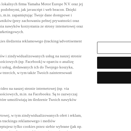
h lokalnych firma Yamaha Motor Europe N.V. oraz jej
az podobnymi, jak javascript i web beacon. Dzięki
, m.in. zapamiętując Twoje dane dostępowe i
owników (przy zachowaniu pełnej prywatności oraz
ia nawyków korzystania ze strony internetowej oraz
marketingowych.
kies śledzenia reklamowego (tracking/advertisement
ów i zindywidualizowanych usług na naszej stronie
nościowych (np. Facebook) w oparciu o analizę
 i usług, dodawanych ich do Twojego koszyka,
trzecich, w tym także Twoich zainteresowań
eo na naszej stronie internetowej (np. via
znościowych, m.in. na Facebooku. Są to zazwyczaj
tóre umożliwiają im śledzenie Twoich nawyków
netowej, w tym zindywidualizowanych ofert i reklam,
es trackingu reklamowego i mediów
eptujesz tylko cookies przez siebie wybrane (jak np.