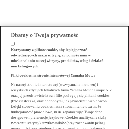
Dbamy o Twoją prywatność
Korzystamy z plików cookie, aby lepiej poznać
odwiedzających naszą witrynę, co pomoże nam w
udoskonalaniu naszej witryny, produktów, usług i działań
marketingowych.
Pliki cookies na stronie internetowej Yamaha Motor
Na naszej stronie internetowej (www.yamaha-motor.eu) i
wszystkich edycjach lokalnych firma Yamaha Motor Europe N.V.
oraz jej przedstawicielstwa i filie posługują się plikami cookies
(tzw. ciasteczka) oraz podobnymi, jak javascript i web beacon.
Dzięki stosowaniu cookies nasza strona internetowa może
funkcjonować prawidłowo, m.in. zapamiętując Twoje dane
dostępowe i preferencje językowe. Cookies analityczne służą
tworzeniu statystyk użytkowników (przy zachowaniu pełnej
prywatności oraz zgodności z przepisami o ochronie danych