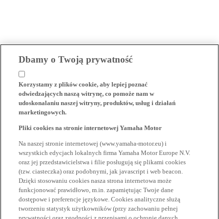
Dbamy o Twoją prywatność
Korzystamy z plików cookie, aby lepiej poznać
odwiedzających naszą witrynę, co pomoże nam w
udoskonalaniu naszej witryny, produktów, usług i działań
marketingowych.
Pliki cookies na stronie internetowej Yamaha Motor
Na naszej stronie internetowej (www.yamaha-motor.eu) i
wszystkich edycjach lokalnych firma Yamaha Motor Europe N.V.
oraz jej przedstawicielstwa i filie posługują się plikami cookies
(tzw. ciasteczka) oraz podobnymi, jak javascript i web beacon.
Dzięki stosowaniu cookies nasza strona internetowa może
funkcjonować prawidłowo, m.in. zapamiętując Twoje dane
dostępowe i preferencje językowe. Cookies analityczne służą
tworzeniu statystyk użytkowników (przy zachowaniu pełnej
prywatności oraz zgodności z przepisami o ochronie danych