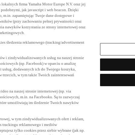
h lokalnych firma Yamaha Motor Europe N.V. oraz jej
az podobnymi, jak javascript i web beacon. Dzięki
, m.in. zapamiętując Twoje dane dostępowe i
owników (przy zachowaniu pełnej prywatności oraz
ia nawyków korzystania ze strony internetowej oraz
marketingowych.
kies śledzenia reklamowego (tracking/advertisement
ów i zindywidualizowanych usług na naszej stronie
nościowych (np. Facebook) w oparciu o analizę
 i usług, dodawanych ich do Twojego koszyka,
trzecich, w tym także Twoich zainteresowań
eo na naszej stronie internetowej (np. via
znościowych, m.in. na Facebooku. Są to zazwyczaj
tóre umożliwiają im śledzenie Twoich nawyków
netowej, w tym zindywidualizowanych ofert i reklam,
es trackingu reklamowego i mediów
eptujesz tylko cookies przez siebie wybrane (jak np.