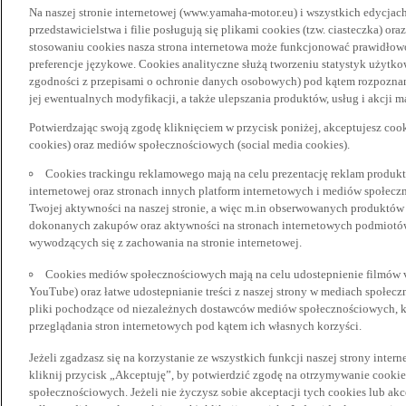
Na naszej stronie internetowej (www.yamaha-motor.eu) i wszystkich edycjac
przedstawicielstwa i filie posługują się plikami cookies (tzw. ciasteczka) or
stosowaniu cookies nasza strona internetowa może funkcjonować prawidłowo
preferencje językowe. Cookies analityczne służą tworzeniu statystyk użytk
zgodności z przepisami o ochronie danych osobowych) pod kątem rozpoznan
jej ewentualnych modyfikacji, a także ulepszania produktów, usług i akcji 
Potwierdzając swoją zgodę kliknięciem w przycisk poniżej, akceptujesz coo
cookies) oraz mediów społecznościowych (social media cookies).
Cookies trackingu reklamowego mają na celu prezentację reklam produkt
internetowej oraz stronach innych platform internetowych i mediów społecz
Twojej aktywności na naszej stronie, a więc m.in obserwowanych produktów
dokonanych zakupów oraz aktywności na stronach internetowych podmiotów 
wywodzących się z zachowania na stronie internetowej.
Cookies mediów społecznościowych mają na celu udostepnienie filmów vid
YouTube) oraz łatwe udostepnianie treści z naszej strony w mediach społec
pliki pochodzące od niezależnych dostawców mediów społecznościowych, k
przeglądania stron internetowych pod kątem ich własnych korzyści.
Jeżeli zgadzasz się na korzystanie ze wszystkich funkcji naszej strony inter
kliknij przycisk „Akceptuję”, by potwierdzić zgodę na otrzymywanie cooki
społecznościowych. Jeżeli nie życzysz sobie akceptacji tych cookies lub akc