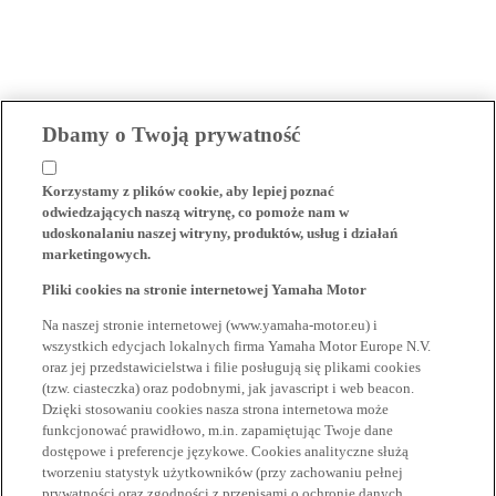
Dbamy o Twoją prywatność
Korzystamy z plików cookie, aby lepiej poznać
odwiedzających naszą witrynę, co pomoże nam w
udoskonalaniu naszej witryny, produktów, usług i działań
marketingowych.
Pliki cookies na stronie internetowej Yamaha Motor
Na naszej stronie internetowej (www.yamaha-motor.eu) i
wszystkich edycjach lokalnych firma Yamaha Motor Europe N.V.
oraz jej przedstawicielstwa i filie posługują się plikami cookies
(tzw. ciasteczka) oraz podobnymi, jak javascript i web beacon.
Dzięki stosowaniu cookies nasza strona internetowa może
funkcjonować prawidłowo, m.in. zapamiętując Twoje dane
dostępowe i preferencje językowe. Cookies analityczne służą
tworzeniu statystyk użytkowników (przy zachowaniu pełnej
prywatności oraz zgodności z przepisami o ochronie danych