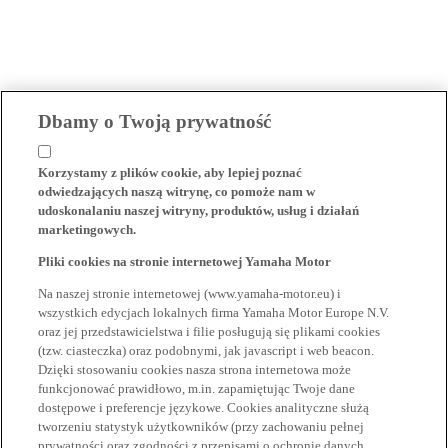
Dbamy o Twoją prywatność
Korzystamy z plików cookie, aby lepiej poznać
odwiedzających naszą witrynę, co pomoże nam w
udoskonalaniu naszej witryny, produktów, usług i działań
marketingowych.
Pliki cookies na stronie internetowej Yamaha Motor
Na naszej stronie internetowej (www.yamaha-motor.eu) i
wszystkich edycjach lokalnych firma Yamaha Motor Europe N.V.
oraz jej przedstawicielstwa i filie posługują się plikami cookies
(tzw. ciasteczka) oraz podobnymi, jak javascript i web beacon.
Dzięki stosowaniu cookies nasza strona internetowa może
funkcjonować prawidłowo, m.in. zapamiętując Twoje dane
dostępowe i preferencje językowe. Cookies analityczne służą
tworzeniu statystyk użytkowników (przy zachowaniu pełnej
prywatności oraz zgodności z przepisami o ochronie danych