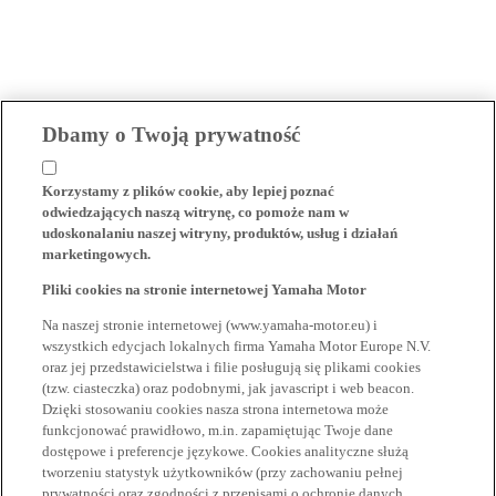
Dbamy o Twoją prywatność
Korzystamy z plików cookie, aby lepiej poznać
odwiedzających naszą witrynę, co pomoże nam w
udoskonalaniu naszej witryny, produktów, usług i działań
marketingowych.
Pliki cookies na stronie internetowej Yamaha Motor
Na naszej stronie internetowej (www.yamaha-motor.eu) i
wszystkich edycjach lokalnych firma Yamaha Motor Europe N.V.
oraz jej przedstawicielstwa i filie posługują się plikami cookies
(tzw. ciasteczka) oraz podobnymi, jak javascript i web beacon.
Dzięki stosowaniu cookies nasza strona internetowa może
funkcjonować prawidłowo, m.in. zapamiętując Twoje dane
dostępowe i preferencje językowe. Cookies analityczne służą
tworzeniu statystyk użytkowników (przy zachowaniu pełnej
prywatności oraz zgodności z przepisami o ochronie danych