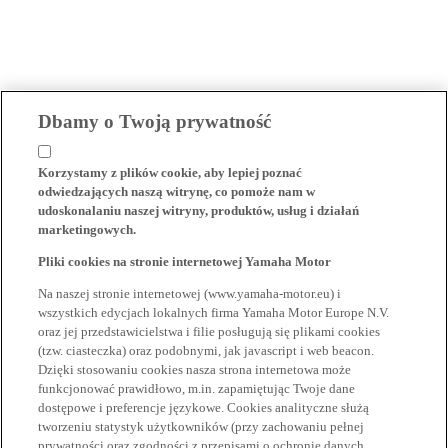
Dbamy o Twoją prywatność
Korzystamy z plików cookie, aby lepiej poznać
odwiedzających naszą witrynę, co pomoże nam w
udoskonalaniu naszej witryny, produktów, usług i działań
marketingowych.
Pliki cookies na stronie internetowej Yamaha Motor
Na naszej stronie internetowej (www.yamaha-motor.eu) i
wszystkich edycjach lokalnych firma Yamaha Motor Europe N.V.
oraz jej przedstawicielstwa i filie posługują się plikami cookies
(tzw. ciasteczka) oraz podobnymi, jak javascript i web beacon.
Dzięki stosowaniu cookies nasza strona internetowa może
funkcjonować prawidłowo, m.in. zapamiętując Twoje dane
dostępowe i preferencje językowe. Cookies analityczne służą
tworzeniu statystyk użytkowników (przy zachowaniu pełnej
prywatności oraz zgodności z przepisami o ochronie danych