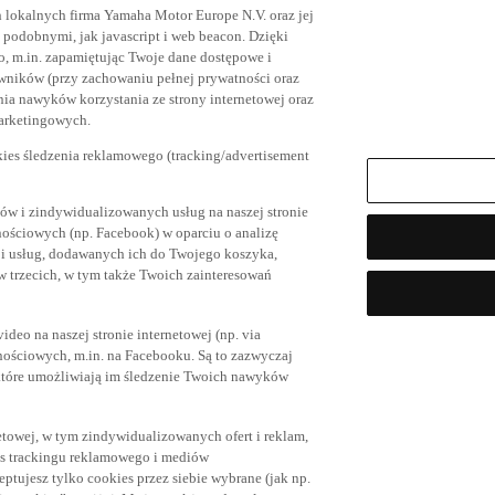
h lokalnych firma Yamaha Motor Europe N.V. oraz jej
az podobnymi, jak javascript i web beacon. Dzięki
, m.in. zapamiętując Twoje dane dostępowe i
owników (przy zachowaniu pełnej prywatności oraz
ia nawyków korzystania ze strony internetowej oraz
marketingowych.
kies śledzenia reklamowego (tracking/advertisement
ów i zindywidualizowanych usług na naszej stronie
nościowych (np. Facebook) w oparciu o analizę
 i usług, dodawanych ich do Twojego koszyka,
trzecich, w tym także Twoich zainteresowań
eo na naszej stronie internetowej (np. via
znościowych, m.in. na Facebooku. Są to zazwyczaj
tóre umożliwiają im śledzenie Twoich nawyków
netowej, w tym zindywidualizowanych ofert i reklam,
es trackingu reklamowego i mediów
eptujesz tylko cookies przez siebie wybrane (jak np.