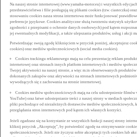
Na naszej stronie internetowej (www.yamaha-motor.eu) i wszystkich edycjac
przedstawicielstwa i filie posługują się plikami cookies (tzw. ciasteczka) or
stosowaniu cookies nasza strona internetowa może funkcjonować prawidłowo
preferencje językowe. Cookies analityczne służą tworzeniu statystyk użytk
zgodności z przepisami o ochronie danych osobowych) pod kątem rozpoznan
jej ewentualnych modyfikacji, a także ulepszania produktów, usług i akcji 
Potwierdzając swoją zgodę kliknięciem w przycisk poniżej, akceptujesz coo
cookies) oraz mediów społecznościowych (social media cookies).
Cookies trackingu reklamowego mają na celu prezentację reklam produkt
internetowej oraz stronach innych platform internetowych i mediów społecz
Twojej aktywności na naszej stronie, a więc m.in obserwowanych produktów
dokonanych zakupów oraz aktywności na stronach internetowych podmiotów 
wywodzących się z zachowania na stronie internetowej.
Cookies mediów społecznościowych mają na celu udostepnienie filmów vid
YouTube) oraz łatwe udostepnianie treści z naszej strony w mediach społec
pliki pochodzące od niezależnych dostawców mediów społecznościowych, k
przeglądania stron internetowych pod kątem ich własnych korzyści.
Jeżeli zgadzasz się na korzystanie ze wszystkich funkcji naszej strony inter
kliknij przycisk „Akceptuję”, by potwierdzić zgodę na otrzymywanie cooki
społecznościowych. Jeżeli nie życzysz sobie akceptacji tych cookies lub akc