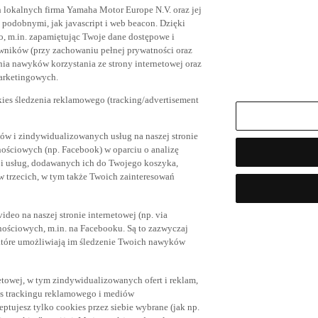
h lokalnych firma Yamaha Motor Europe N.V. oraz jej
az podobnymi, jak javascript i web beacon. Dzięki
, m.in. zapamiętując Twoje dane dostępowe i
owników (przy zachowaniu pełnej prywatności oraz
ia nawyków korzystania ze strony internetowej oraz
marketingowych.
kies śledzenia reklamowego (tracking/advertisement
ów i zindywidualizowanych usług na naszej stronie
nościowych (np. Facebook) w oparciu o analizę
 i usług, dodawanych ich do Twojego koszyka,
trzecich, w tym także Twoich zainteresowań
eo na naszej stronie internetowej (np. via
znościowych, m.in. na Facebooku. Są to zazwyczaj
tóre umożliwiają im śledzenie Twoich nawyków
netowej, w tym zindywidualizowanych ofert i reklam,
es trackingu reklamowego i mediów
eptujesz tylko cookies przez siebie wybrane (jak np.