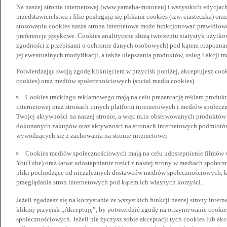
Na naszej stronie internetowej (www.yamaha-motor.eu) i wszystkich edycjac
przedstawicielstwa i filie posługują się plikami cookies (tzw. ciasteczka) or
stosowaniu cookies nasza strona internetowa może funkcjonować prawidłowo
preferencje językowe. Cookies analityczne służą tworzeniu statystyk użytk
zgodności z przepisami o ochronie danych osobowych) pod kątem rozpoznan
jej ewentualnych modyfikacji, a także ulepszania produktów, usług i akcji 
Potwierdzając swoją zgodę kliknięciem w przycisk poniżej, akceptujesz coo
cookies) oraz mediów społecznościowych (social media cookies).
Cookies trackingu reklamowego mają na celu prezentację reklam produkt
internetowej oraz stronach innych platform internetowych i mediów społecz
Twojej aktywności na naszej stronie, a więc m.in obserwowanych produktów
dokonanych zakupów oraz aktywności na stronach internetowych podmiotów 
wywodzących się z zachowania na stronie internetowej.
Cookies mediów społecznościowych mają na celu udostepnienie filmów vid
YouTube) oraz łatwe udostepnianie treści z naszej strony w mediach społec
pliki pochodzące od niezależnych dostawców mediów społecznościowych, k
przeglądania stron internetowych pod kątem ich własnych korzyści.
Jeżeli zgadzasz się na korzystanie ze wszystkich funkcji naszej strony inter
kliknij przycisk „Akceptuję”, by potwierdzić zgodę na otrzymywanie cooki
społecznościowych. Jeżeli nie życzysz sobie akceptacji tych cookies lub akc