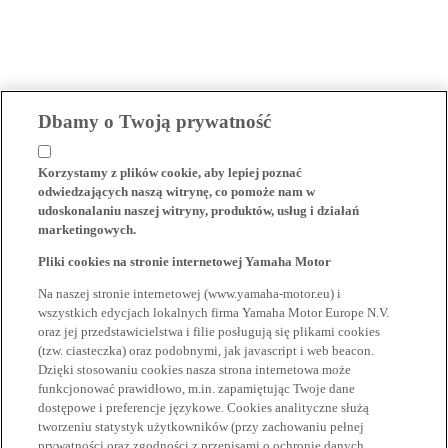
Dbamy o Twoją prywatność
Korzystamy z plików cookie, aby lepiej poznać
odwiedzających naszą witrynę, co pomoże nam w
udoskonalaniu naszej witryny, produktów, usług i działań
marketingowych.
Pliki cookies na stronie internetowej Yamaha Motor
Na naszej stronie internetowej (www.yamaha-motor.eu) i
wszystkich edycjach lokalnych firma Yamaha Motor Europe N.V.
oraz jej przedstawicielstwa i filie posługują się plikami cookies
(tzw. ciasteczka) oraz podobnymi, jak javascript i web beacon.
Dzięki stosowaniu cookies nasza strona internetowa może
funkcjonować prawidłowo, m.in. zapamiętując Twoje dane
dostępowe i preferencje językowe. Cookies analityczne służą
tworzeniu statystyk użytkowników (przy zachowaniu pełnej
prywatności oraz zgodności z przepisami o ochronie danych