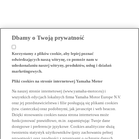
Dbamy o Twoją prywatność
Korzystamy z plików cookie, aby lepiej poznać
odwiedzających naszą witrynę, co pomoże nam w
udoskonalaniu naszej witryny, produktów, usług i działań
marketingowych.
Pliki cookies na stronie internetowej Yamaha Motor
Na naszej stronie internetowej (www.yamaha-motor.eu) i
wszystkich edycjach lokalnych firma Yamaha Motor Europe N.V.
oraz jej przedstawicielstwa i filie posługują się plikami cookies
(tzw. ciasteczka) oraz podobnymi, jak javascript i web beacon.
Dzięki stosowaniu cookies nasza strona internetowa może
funkcjonować prawidłowo, m.in. zapamiętując Twoje dane
dostępowe i preferencje językowe. Cookies analityczne służą
tworzeniu statystyk użytkowników (przy zachowaniu pełnej
prywatności oraz zgodności z przepisami o ochronie danych