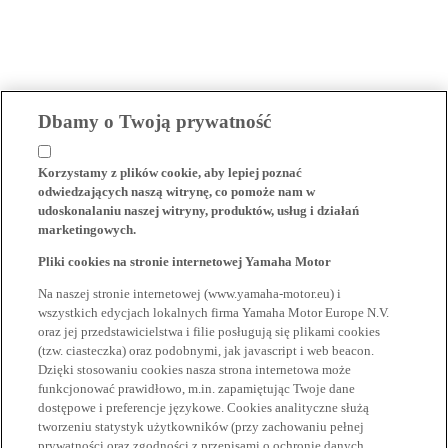
Dbamy o Twoją prywatność
Korzystamy z plików cookie, aby lepiej poznać
odwiedzających naszą witrynę, co pomoże nam w
udoskonalaniu naszej witryny, produktów, usług i działań
marketingowych.
Pliki cookies na stronie internetowej Yamaha Motor
Na naszej stronie internetowej (www.yamaha-motor.eu) i
wszystkich edycjach lokalnych firma Yamaha Motor Europe N.V.
oraz jej przedstawicielstwa i filie posługują się plikami cookies
(tzw. ciasteczka) oraz podobnymi, jak javascript i web beacon.
Dzięki stosowaniu cookies nasza strona internetowa może
funkcjonować prawidłowo, m.in. zapamiętując Twoje dane
dostępowe i preferencje językowe. Cookies analityczne służą
tworzeniu statystyk użytkowników (przy zachowaniu pełnej
prywatności oraz zgodności z przepisami o ochronie danych