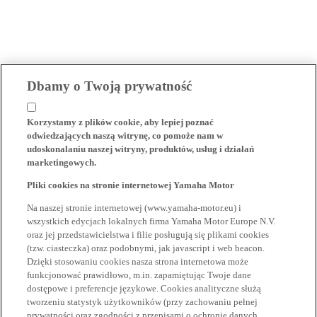
Dbamy o Twoją prywatność
Korzystamy z plików cookie, aby lepiej poznać
odwiedzających naszą witrynę, co pomoże nam w
udoskonalaniu naszej witryny, produktów, usług i działań
marketingowych.
Pliki cookies na stronie internetowej Yamaha Motor
Na naszej stronie internetowej (www.yamaha-motor.eu) i
wszystkich edycjach lokalnych firma Yamaha Motor Europe N.V.
oraz jej przedstawicielstwa i filie posługują się plikami cookies
(tzw. ciasteczka) oraz podobnymi, jak javascript i web beacon.
Dzięki stosowaniu cookies nasza strona internetowa może
funkcjonować prawidłowo, m.in. zapamiętując Twoje dane
dostępowe i preferencje językowe. Cookies analityczne służą
tworzeniu statystyk użytkowników (przy zachowaniu pełnej
prywatności oraz zgodności z przepisami o ochronie danych