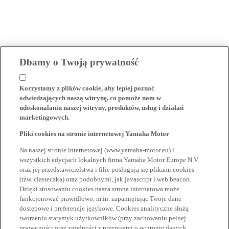
Dbamy o Twoją prywatność
Korzystamy z plików cookie, aby lepiej poznać
odwiedzających naszą witrynę, co pomoże nam w
udoskonalaniu naszej witryny, produktów, usług i działań
marketingowych.
Pliki cookies na stronie internetowej Yamaha Motor
Na naszej stronie internetowej (www.yamaha-motor.eu) i
wszystkich edycjach lokalnych firma Yamaha Motor Europe N.V.
oraz jej przedstawicielstwa i filie posługują się plikami cookies
(tzw. ciasteczka) oraz podobnymi, jak javascript i web beacon.
Dzięki stosowaniu cookies nasza strona internetowa może
funkcjonować prawidłowo, m.in. zapamiętując Twoje dane
dostępowe i preferencje językowe. Cookies analityczne służą
tworzeniu statystyk użytkowników (przy zachowaniu pełnej
prywatności oraz zgodności z przepisami o ochronie danych