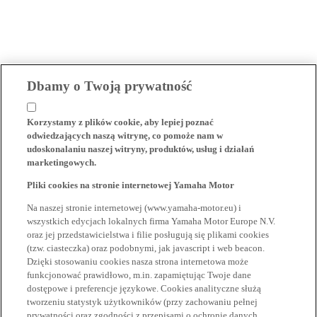
Dbamy o Twoją prywatność
Korzystamy z plików cookie, aby lepiej poznać
odwiedzających naszą witrynę, co pomoże nam w
udoskonalaniu naszej witryny, produktów, usług i działań
marketingowych.
Pliki cookies na stronie internetowej Yamaha Motor
Na naszej stronie internetowej (www.yamaha-motor.eu) i
wszystkich edycjach lokalnych firma Yamaha Motor Europe N.V.
oraz jej przedstawicielstwa i filie posługują się plikami cookies
(tzw. ciasteczka) oraz podobnymi, jak javascript i web beacon.
Dzięki stosowaniu cookies nasza strona internetowa może
funkcjonować prawidłowo, m.in. zapamiętując Twoje dane
dostępowe i preferencje językowe. Cookies analityczne służą
tworzeniu statystyk użytkowników (przy zachowaniu pełnej
prywatności oraz zgodności z przepisami o ochronie danych