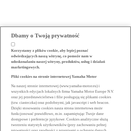
Dbamy o Twoją prywatność
Korzystamy z plików cookie, aby lepiej poznać
odwiedzających naszą witrynę, co pomoże nam w
udoskonalaniu naszej witryny, produktów, usług i działań
marketingowych.
Pliki cookies na stronie internetowej Yamaha Motor
Na naszej stronie internetowej (www.yamaha-motor.eu) i
wszystkich edycjach lokalnych firma Yamaha Motor Europe N.V.
oraz jej przedstawicielstwa i filie posługują się plikami cookies
(tzw. ciasteczka) oraz podobnymi, jak javascript i web beacon.
Dzięki stosowaniu cookies nasza strona internetowa może
funkcjonować prawidłowo, m.in. zapamiętując Twoje dane
dostępowe i preferencje językowe. Cookies analityczne służą
tworzeniu statystyk użytkowników (przy zachowaniu pełnej
prywatności oraz zgodności z przepisami o ochronie danych