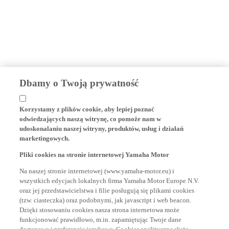
Dbamy o Twoją prywatność
Korzystamy z plików cookie, aby lepiej poznać
odwiedzających naszą witrynę, co pomoże nam w
udoskonalaniu naszej witryny, produktów, usług i działań
marketingowych.
Pliki cookies na stronie internetowej Yamaha Motor
Na naszej stronie internetowej (www.yamaha-motor.eu) i
wszystkich edycjach lokalnych firma Yamaha Motor Europe N.V.
oraz jej przedstawicielstwa i filie posługują się plikami cookies
(tzw. ciasteczka) oraz podobnymi, jak javascript i web beacon.
Dzięki stosowaniu cookies nasza strona internetowa może
funkcjonować prawidłowo, m.in. zapamiętując Twoje dane
dostępowe i preferencje językowe. Cookies analityczne służą