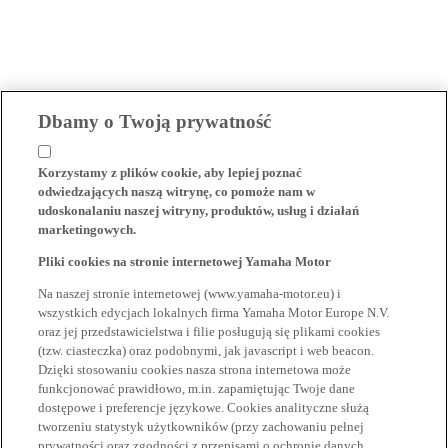
Dbamy o Twoją prywatność
Korzystamy z plików cookie, aby lepiej poznać
odwiedzających naszą witrynę, co pomoże nam w
udoskonalaniu naszej witryny, produktów, usług i działań
marketingowych.
Pliki cookies na stronie internetowej Yamaha Motor
Na naszej stronie internetowej (www.yamaha-motor.eu) i
wszystkich edycjach lokalnych firma Yamaha Motor Europe N.V.
oraz jej przedstawicielstwa i filie posługują się plikami cookies
(tzw. ciasteczka) oraz podobnymi, jak javascript i web beacon.
Dzięki stosowaniu cookies nasza strona internetowa może
funkcjonować prawidłowo, m.in. zapamiętując Twoje dane
dostępowe i preferencje językowe. Cookies analityczne służą
tworzeniu statystyk użytkowników (przy zachowaniu pełnej
prywatności oraz zgodności z przepisami o ochronie danych